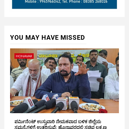
YOU MAY HAVE MISSED
HONAVAR
ಪರ್ಮಿನೆಂಟ್ ಉಸ್ತುವಾರಿ ನೇಮಕವಾದ ಬಳಿಕ ಜಿಲ್ಲೆಯ
ಸಮಸ್ಯೆಗಳಿಗೆ ಉತ್ತರಿಸುವೆ: ಹೊನ್ನಾವರದಲ್ಲಿ ಸಚಿವ ಲಕ್ಷ್ಮಣ