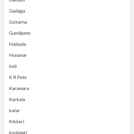
Gadaga
Gokarna
Gundlpete
Haliyala
Honavar
Indi
K R Pete
Karawara
Karkala
katar
Kikkeri
kodalagi