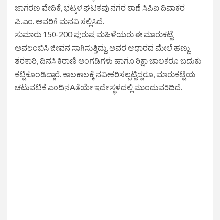
ಜಾಗರಣ ವೇದಿಕೆ, ಭಟ್ಕಳ ಘಟಕವು ನಗರ ಠಾಣೆ ಸಿಪಿಐ ದಿವಾಕರ
ಪಿ.ಎಂ. ಅವರಿಗೆ ಮನವಿ ಸಲ್ಲಿಸಿದೆ.
ಸುಮಾರು 150-200 ಪುರುಷ ಮಹಿಳೆಯರು ಈ ಮಾರುಕಟ್ಟೆ
ಅವಲಂಬಿಸಿ ಜೀವನ ಸಾಗಿಸುತ್ತಿದ್ದು, ಅವರ ಆಧಾರದ ಮೇಲೆ ಹಣ್ಣು
ತರಕಾರಿ, ದಿನಸಿ ಕಿರಾಣಿ ಅಂಗಡಿಗಳು ಹಾಗೂ ರಿಕ್ಷಾ ಚಾಲಕರೂ ಬದುಕು
ಕಟ್ಟಿಕೊಂಡಿದ್ದಾರೆ. ಕಾಲಕಾಲಕ್ಕೆ ನವೀಕರಿಸಲ್ಪಟ್ಟಿದ್ದರೂ, ಮಾರುಕಟ್ಟೆಯ
ಚಟುವಟಿಕೆ ಎಂದಿನAತೆಯೇ ಇದೇ ಸ್ಥಳದಲ್ಲಿ ಮುಂದುವರಿದಿದೆ.