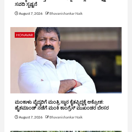
ಸವದಿ ಸ್ಪಷ್ಟನೆ
August 7, 2026
Bhavanishankar Naik
HONAVAR
ಮಂಕಾಳು ವೈದ್ಯರಿಗೆ ಮಂತ್ರಿ ಸ್ಥಾನ ಕೈತಪ್ಪಿದ್ದಕ್ಕೆ ಆಕ್ರೋಶ:
ಹೈಕಮಾಂಡ್ ನಡೆಗೆ ಮಂಕಿ ಕಾಂಗ್ರೆಸ್ ಮುಖಂಡರ ಬೇಸರ
August 7, 2026
Bhavanishankar Naik