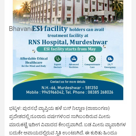
ಭಟ್ಕಳ: ಪುರಸಭೆ ವ್ಯಾಪ್ತಿಯ ಹಳೆ ಬಸ್ ನಿಲ್ದಾಣ (ರಾಜಾಂಗಣ)
ಪ್ರದೇಶದಲ್ಲಿ ನೂರಾರು ವರ್ಷಗಳಿಂದ ಸಾಗಿಬಂದಿರುವ ಮೀನು
ಮಾರುಕಟ್ಟೆ ಇದೀಗ ವಿವಾದದ ಕೇಂದ್ರವಾಗಿದೆ. ಬಡ ಮೀನು ವ್ಯಾಪಾರಿಗಳ
ಬದುಕೇ ಅಪಾಯದಲ್ಲಿರುವ ಸ್ಥಿತಿ ಉಂಟಾಗಿದೆ. ಈ ಕುರಿತು ಹಿಂದೂ