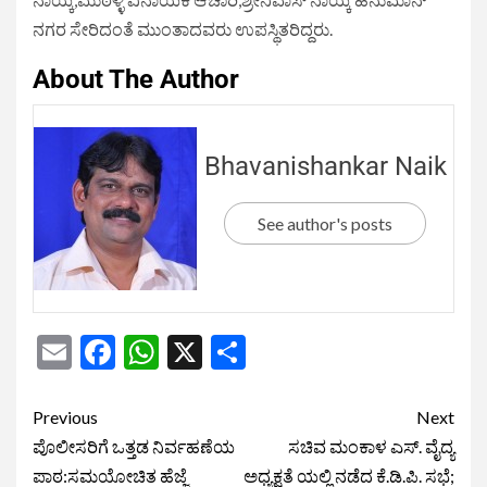
ನಗರ ಸೇರಿದಂತೆ ಮುಂತಾದವರು ಉಪಸ್ಥಿತರಿದ್ದರು.
About The Author
Bhavanishankar Naik
See author's posts
Email
Facebook
WhatsApp
X
Share
Previous
Next
ಪೊಲೀಸರಿಗೆ ಒತ್ತಡ ನಿರ್ವಹಣೆಯ
ಸಚಿವ ಮಂಕಾಳ ಎಸ್. ವೈದ್ಯ
ಪಾಠ:ಸಮಯೋಚಿತ ಹೆಜ್ಜೆ
ಅಧ್ಯಕ್ಷತೆ ಯಲ್ಲಿ ನಡೆದ ಕೆ.ಡಿ.ಪಿ. ಸಭೆ;