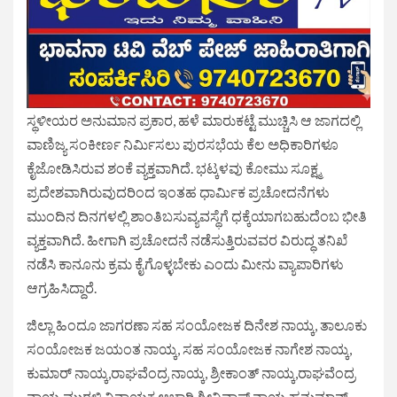
ಸ್ಥಳೀಯರ ಅನುಮಾನ ಪ್ರಕಾರ, ಹಳೆ ಮಾರುಕಟ್ಟೆ ಮುಚ್ಚಿಸಿ ಆ ಜಾಗದಲ್ಲಿ
ವಾಣಿಜ್ಯ ಸಂಕೀರ್ಣ ನಿರ್ಮಿಸಲು ಪುರಸಭೆಯ ಕೆಲ ಅಧಿಕಾರಿಗಳೂ
ಕೈಜೋಡಿಸಿರುವ ಶಂಕೆ ವ್ಯಕ್ತವಾಗಿದೆ. ಭಟ್ಕಳವು ಕೋಮು ಸೂಕ್ಷ್ಮ
ಪ್ರದೇಶವಾಗಿರುವುದರಿಂದ ಇಂತಹ ಧಾರ್ಮಿಕ ಪ್ರಚೋದನೆಗಳು
ಮುಂದಿನ ದಿನಗಳಲ್ಲಿ ಶಾಂತಿಬಸುವ್ಯವಸ್ಥೆಗೆ ಧಕ್ಕೆಯಾಗಬಹುದೆಂಬ ಭೀತಿ
ವ್ಯಕ್ತವಾಗಿದೆ. ಹೀಗಾಗಿ ಪ್ರಚೋದನೆ ನಡೆಸುತ್ತಿರುವವರ ವಿರುದ್ಧ ತನಿಖೆ
ನಡೆಸಿ ಕಾನೂನು ಕ್ರಮ ಕೈಗೊಳ್ಳಬೇಕು ಎಂದು ಮೀನು ವ್ಯಾಪಾರಿಗಳು
ಆಗ್ರಹಿಸಿದ್ದಾರೆ.
ಜಿಲ್ಲಾ ಹಿಂದೂ ಜಾಗರಣಾ ಸಹ ಸಂಯೋಜಕ ದಿನೇಶ ನಾಯ್ಕ, ತಾಲೂಕು
ಸಂಯೋಜಕ ಜಯಂತ ನಾಯ್ಕ, ಸಹ ಸಂಯೋಜಕ ನಾಗೇಶ ನಾಯ್ಕ,
ಕುಮಾರ್ ನಾಯ್ಕ,ರಾಘವೆಂದ್ರ ನಾಯ್ಕ, ಶ್ರೀಕಾಂತ್ ನಾಯ್ಕ,ರಾಘವೆಂದ್ರ
ನಾಯ್ಕ,ಮುಠಳ್ಳಿ ವಿನಾಯಕ ಆಚಾರಿ,ಶ್ರೀನಿವಾಸ್ ನಾಯ್ಕ ಹನುಮಾನ್