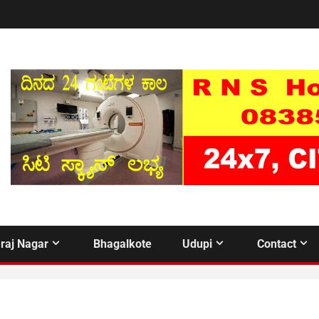
raj Nagar
Bhagalkote
Udupi
Contact