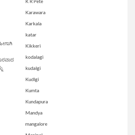
K R Pete
Karawara
Karkala
katar
ಹೀಗಾಗಿ
Kikkeri
kodalagi
ರಸಾರವಾದ
ನು
kudalgi
Kudlgi
Kumta
Kundapura
Mandya
mangalore
Manipal