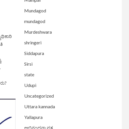
Mundagod
mundagod
Murdeshwara
ಧಿಕಾರಿ
shringeri
ತಿ
Siddapura
ಯ
Sirsi
.
state
ಾರು?
Udupi
Uncategorized
Uttara kannada
Yallapura
ಅಭಿನಂದನಾ ಪತ್ರ