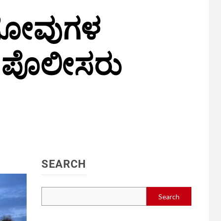
ು ಗೋವುಗಳ
ಸಿ ಪೊಲೀಸರು
SEARCH
Search