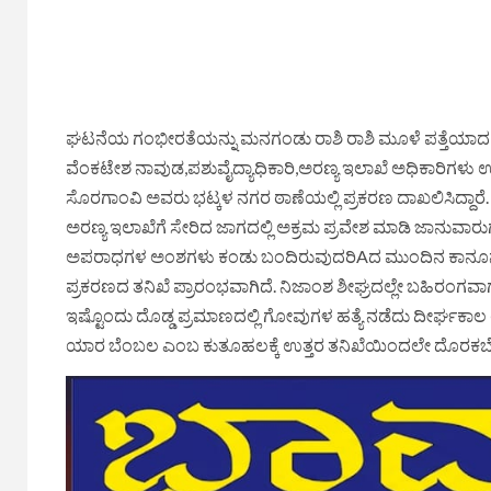
ಘಟನೆಯ ಗಂಭೀರತೆಯನ್ನು ಮನಗಂಡು ರಾಶಿ ರಾಶಿ ಮೂಳೆ ಪತ್ತೆಯಾದ ಸ್ಥಳ
ವೆಂಕಟೇಶ ನಾವುಡ,ಪಶುವೈದ್ಯಾಧಿಕಾರಿ,ಅರಣ್ಯ ಇಲಾಖೆ ಅಧಿಕಾರಿಗಳು
ಸೊರಗಾಂವಿ ಅವರು ಭಟ್ಕಳ ನಗರ ಠಾಣೆಯಲ್ಲಿ ಪ್ರಕರಣ ದಾಖಲಿಸಿದ್ದಾರೆ.
ಅರಣ್ಯ ಇಲಾಖೆಗೆ ಸೇರಿದ ಜಾಗದಲ್ಲಿ ಅಕ್ರಮ ಪ್ರವೇಶ ಮಾಡಿ ಜಾನುವಾರುಗಳ
ಅಪರಾಧಗಳ ಅಂಶಗಳು ಕಂಡು ಬಂದಿರುವುದರಿAದ ಮುಂದಿನ ಕಾನೂನು ಕ್ರಮ 
ಪ್ರಕರಣದ ತನಿಖೆ ಪ್ರಾರಂಭವಾಗಿದೆ. ನಿಜಾಂಶ ಶೀಘ್ರದಲ್ಲೇ ಬಹಿರಂಗವಾಗಲ
ಇಷ್ಟೊಂದು ದೊಡ್ಡ ಪ್ರಮಾಣದಲ್ಲಿ ಗೋವುಗಳ ಹತ್ಯೆ ನಡೆದು ದೀರ್ಘಕಾಲ ಯ
ಯಾರ ಬೆಂಬಲ ಎಂಬ ಕುತೂಹಲಕ್ಕೆ ಉತ್ತರ ತನಿಖೆಯಿಂದಲೇ ದೊರಕಬೇ