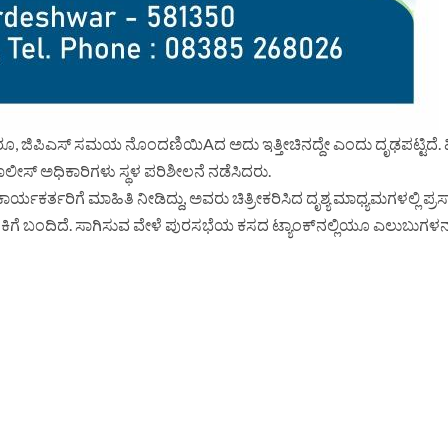
ೂ, ಜಿಪಿಎಸ್ ಸಮಯ ನೊಂದಣಿಯಿAದ ಅದು ಇತ್ತೀಚಿನದ್ದೇ ಎಂದು ದೃಢಪಟ್ಟಿದೆ. 
ೀಸ್ ಅಧಿಕಾರಿಗಳು ಸ್ಥಳ ಪರಿಶೀಲನೆ ನಡೆಸಿದರು.
ರ್ಯಕರ್ತರಿಗೆ ಮಾಹಿತಿ ನೀಡಿದ್ದು, ಅವರು ಚಿತ್ರೀಕರಿಸಿದ ದೃಶ್ಯ ಮಾಧ್ಯಮಗಳಲ್ಲಿ ಪ್
ಕಿಗೆ ಬಂದಿದೆ. ಸಾಗಿಸುವ ವೇಳೆ ಪುರಸಭೆಯ ಕಸದ ಟ್ಯಾಂಕ್‌ನಲ್ಲಿಯೂ ಎಲುಬುಗಳನ್