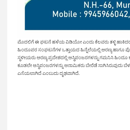
ಮೊದಲಿಗೆ ಈ ಘಟನೆ ಹಳೆಯ ವಿಡಿಯೋ ಎಂದು ಕೆಲವರು ತಳ್ಳಿ ಹಾಕಿದರ
ಹಿಂದೂಪರ ಸಂಘಟನೆಗಳ ಒತ್ತಾಯದ ಹಿನ್ನೆಲೆಯಲ್ಲಿ ಅರಣ್ಯ ಹಾಗೂ ಪೊಲ
ಸ್ಥಳೀಯರು ಅರಣ್ಯ ಪ್ರದೇಶದಲ್ಲಿ ಅಸ್ಥಿಪಂಜರಗಳನ್ನು ಗಮನಿಸಿ ಹಿಂದೂ ಕಾ
ಕೂಡಲೇ ಅಸ್ಥಿಪಂಜರಗಳನ್ನು ಅನಾಮಿಕರು ಬೇರೆಡೆ ಸಾಗಿಸಿರುವುದು ಬೆಳ
ಎಸೆಯಲಾಗಿದೆ ಎಂಬುದು ದೃಢವಾಗಿದೆ.