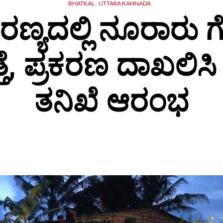
BHATKAL
UTTARA KANNADA
ರಣ್ಯದಲ್ಲಿ ನೂರಾರ
್ತೆ, ಪ್ರಕರಣ ದಾಖಲಿ
ತನಿಖೆ ಆರಂಭ