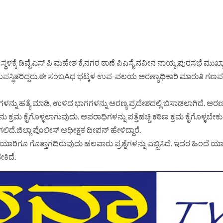
ಕ್ಕೆ ಡಿವೈಎಸ್ ಪಿ ಮಹೇಶ ಕೆ,ನಗರ ಠಾಣೆ ಪಿಎಸೈ ನವೀನ ನಾಯ್ಕ,ಪುರಸಭೆ ಮುಖ್ಯಾ
 ಉಪಸ್ಥಿತರಿದ್ದರು.ಈ ಸಂಬAಧ ಭಟ್ಕಳ ಉಪ-ವಲಯ ಅರಣ್ಯಾಧಿಕಾರಿ ಮಾರುತಿ ಗಣಪ
ನ್ನು ಹತ್ಯೆ ಮಾಡಿ, ಉಳಿದ ಭಾಗಗಳನ್ನು ಅರಣ್ಯ ಪ್ರದೇಶದಲ್ಲಿ ಬಿಸಾಡಲಾಗಿದೆ. ಅರಣ್
ಕೈಗೊಳ್ಳಲಾಗುವುದು. ಅಪರಾಧಿಗಳನ್ನು ಪತ್ತೆಹಚ್ಚಿ ಕಠಿಣ ಕ್ರಮ ಕೈಗೊಳ್ಳಬೇಕು
ಿದೆ.ಜಿಲ್ಲಾ ಪೊಲೀಸ್ ಅಧೀಕ್ಷಕ ದೀಪನ್ ಹೇಳಿದ್ದಾರೆ.
ಾರಿಗೂ ಗೊತ್ತಾಗದಿರುವುದು ಹಲವಾರು ಪ್ರಶ್ನೆಗಳನ್ನು ಎಬ್ಬಿಸಿದೆ. ಇದರ ಹಿಂದೆ ಯ
ಕಿದೆ.