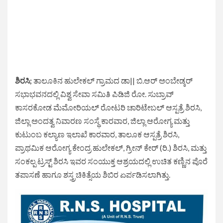
ಶಿರಸಿ;
ತಾಲೂಕಿನ ಹುಲೇಕಲ್ ಗ್ರಾಮದ ಡಾ|| ಬಿ.ಆರ್ ಅಂಬೇಡ್ಕರ್
ಸಭಾಭವನದಲ್ಲಿ ವಿಶ್ವ ಸೇವಾ ಸಮಿತಿ ಪಿಡಿಜಿ ರೋ. ಸುಬ್ರಾವ್
ಕಾಸರಕೋಡ ಮೆಮೋರಿಯಲ್ ರೋಟರಿ ಚಾರಿಟೇಬಲ್ ಆಸ್ಪತ್ರೆ ಶಿರಸಿ,
ಜಿಲ್ಲಾ ಅಂದತ್ವ ನಿವಾರಣ ಸಂಸ್ಥೆ ಕಾರವಾರ, ಜಿಲ್ಲಾ ಆರೋಗ್ಯ ಮತ್ತು
ಕುಟುಂಬ ಕಲ್ಯಾಣ ಇಲಾಖೆ ಕಾರವಾರ, ತಾಲೂಕ ಆಸ್ಪತ್ರೆ ಶಿರಸಿ,
ಪ್ರಾಥಮಿಕ ಆರೋಗ್ಯ ಕೇಂದ್ರ ಹುಲೇಕಲ್, ಗ್ರೀನ್ ಕೇರ್ (ರಿ.) ಶಿರಸಿ, ಮತ್ತು
ಸಂಕಲ್ಪ ಟ್ರಸ್ಟ್ ಶಿರಸಿ ಇವರ ಸಂಯುಕ್ತ ಆಶ್ರಯದಲ್ಲಿ ಉಚಿತ ಕಣ್ಣಿನ ಪೊರೆ
ತಪಾಸಣೆ ಹಾಗೂ ಶಸ್ತ್ರಚಿಕಿತ್ಸೆಯ ಶಿಬಿರ ಏರ್ಪಡಿಸಲಾಗಿತ್ತು.