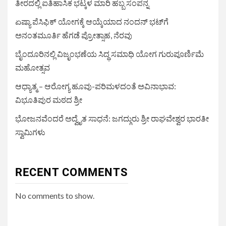
ತೀರದಲ್ಲಿ ಐತಿಹಾಸಿಕ ಭಟ್ಕಳ ಮಾರಿ ಹಬ್ಬ ಸಂಪನ್ನ
ಏಷ್ಯಾ ಪೆಸಿಫಿಕ್ ಯೋಗಕ್ಕೆ ಆಯ್ಕೆಯಾದ ನಂದನ್ ಭಟ್‌ಗೆ
ಅನಂತಮೂರ್ತಿ ಹೆಗಡೆ ಪ್ರೋತ್ಸಾಹ, ನೆರವು
ಬೈಂದೂರಿನಲ್ಲಿ ವಿಜೃಂಭಣೆಯ ಸಿದ್ಧ ಸಮಾಧಿ ಯೋಗ ಗುರುಪೂರ್ಣಿಮೆ
ಮಹೋತ್ಸವ
ಆಧ್ಯಾತ್ಮ – ಆರೋಗ್ಯ ಹೂವು-ಪರಿಮಳದಂತೆ ಅವಿನಾಭಾವ:
ವಿಭೂತಿಪುರ ಮಠದ ಶ್ರೀ
ಭೋಜನವೆಂದರೆ ಅದ್ವೈತ ಸಾಧನೆ: ಜಗದ್ಗುರು ಶ್ರೀ ರಾಘವೇಶ್ವರ ಭಾರತೀ
ಸ್ವಾಮಿಗಳು
RECENT COMMENTS
No comments to show.