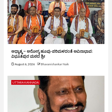
ಆಧ್ಯಾತ್ಮ – ಆರೋಗ್ಯ ಹೂವು-ಪರಿಮಳದಂತೆ ಅವಿನಾಭಾವ:
ವಿಭೂತಿಪುರ ಮಠದ ಶ್ರೀ
August 6, 2026
Bhavanishankar Naik
UTTARA KANNADA