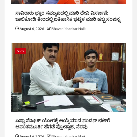
ಸಾವಿರಾರು ಭಕ್ತರ ಸಮ್ಮುಖದಲ್ಲಿ ಮಾರಿ ದೇವಿ ವಿಸರ್ಜನೆ:
ಜಾಲಿಕೋಡಿ ತೀರದಲ್ಲಿ ಐತಿಹಾಸಿಕ ಭಟ್ಕಳ ಮಾರಿ ಹಬ್ಬ ಸಂಪನ್ನ
August 6, 2026
Bhavanishankar Naik
SIRSI
ಏಷ್ಯಾ ಪೆಸಿಫಿಕ್ ಯೋಗಕ್ಕೆ ಆಯ್ಕೆಯಾದ ನಂದನ್ ಭಟ್‌ಗೆ
ಅನಂತಮೂರ್ತಿ ಹೆಗಡೆ ಪ್ರೋತ್ಸಾಹ, ನೆರವು
August 6, 2026
Bhavanishankar Naik