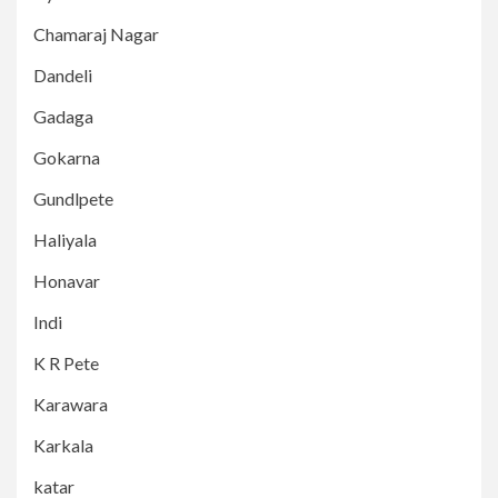
Chamaraj Nagar
Dandeli
Gadaga
Gokarna
Gundlpete
Haliyala
Honavar
Indi
K R Pete
Karawara
Karkala
katar