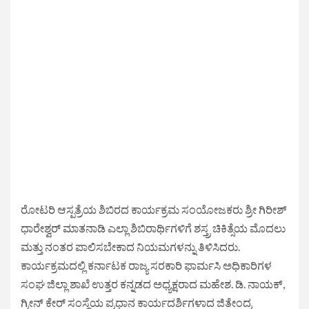
ರೋಟರಿ ಆಸ್ಪತ್ರೆಯ ಶಿಬಿರದ ಕಾರ್ಯಕ್ರಮ ಸಂಯೋಜಕರು ಶ್ರೀ ಗಿರೀಶ್
ಧಾರೇಶ್ವರ್ ಮಾತನಾಡಿ ಎಲ್ಲಾ ಶಿಬಿರಾರ್ಥಿಗಳಿಗೆ ಶಸ್ತ್ರ ಚಿಕಿತ್ಸೆಯ ಮೊದಲು
ಮತ್ತು ನಂತರ ಪಾಲಿಸಬೇಕಾದ ನಿಯಮಗಳನ್ನು ತಿಳಿಸಿದರು.
ಕಾರ್ಯಕ್ರಮದಲ್ಲಿ ಕರ್ನಾಟಕ ರಾಜ್ಯ ಸರಕಾರಿ ಫಾರ್ಮಸಿ ಅಧಿಕಾರಿಗಳ
ಸಂಘ ಜಿಲ್ಲಾ ಶಾಖೆ ಉತ್ತರ ಕನ್ನಡದ ಅಧ್ಯಕ್ಷರಾದ ಮಹೇಶ. ಡಿ. ನಾಯಕ್,
ಗ್ರೀನ್ ಕೇರ್ ಸಂಸ್ಥೆಯ ಪ್ರಧಾನ ಕಾರ್ಯದರ್ಶಿಗಳಾದ ಜಿತೇಂದ್ರ