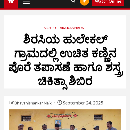
Watch Online
SIRSI
UTTARA KANNADA
ಶಿರಸಿಯ ಹುಲೇಕಲ್
ಗ್ರಾಮದಲ್ಲಿ ಉಚಿತ ಕಣ್ಣಿನ
ಪೊರೆ ತಪಾಸಣೆ ಹಾಗೂ ಶಸ್ತ್ರ
ಚಿಕಿತ್ಸಾ ಶಿಬಿರ
September 24, 2025
Bhavanishankar Naik