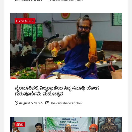
BYNDOOR
ಬೈಂದೂರಿನಲ್ಲಿ ವಿಜೃಂಭಣೆಯ ಸಿದ್ಧ ಸಮಾಧಿ ಯೋಗ
ಗುರುಪೂರ್ಣಿಮೆ ಮಹೋತ್ಸವ
August 6, 2026
Bhavanishankar Naik
SIRSI