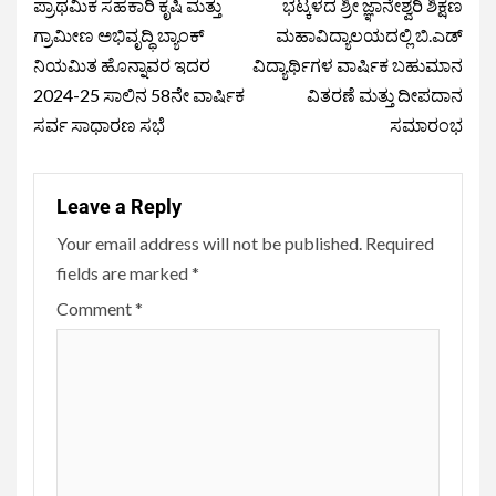
ಪ್ರಾಥಮಿಕ ಸಹಕಾರಿ ಕೃಷಿ ಮತ್ತು
ಭಟ್ಕಳದ ಶ್ರೀ ಜ್ಞಾನೇಶ್ವರಿ ಶಿಕ್ಷಣ
ಗ್ರಾಮೀಣ ಅಭಿವೃದ್ಧಿ ಬ್ಯಾಂಕ್
ಮಹಾವಿದ್ಯಾಲಯದಲ್ಲಿ ಬಿ.ಎಡ್
ನಿಯಮಿತ ಹೊನ್ನಾವರ ಇದರ
ವಿದ್ಯಾರ್ಥಿಗಳ ವಾರ್ಷಿಕ ಬಹುಮಾನ
2024-25 ಸಾಲಿನ 58ನೇ ವಾರ್ಷಿಕ
ವಿತರಣೆ ಮತ್ತು ದೀಪದಾನ
ಸರ್ವ ಸಾಧಾರಣ ಸಭೆ
ಸಮಾರಂಭ
Leave a Reply
Your email address will not be published.
Required
fields are marked
*
Comment
*