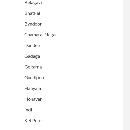
Belagavi
Bhatkal
Byndoor
Chamaraj Nagar
Dandeli
Gadaga
Gokarna
Gundlpete
Haliyala
Honavar
Indi
K R Pete