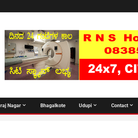
raj Nagar
Bhagalkote
Udupi
Contact