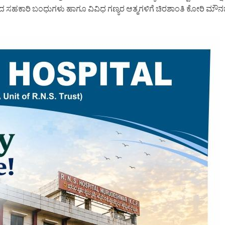
 ನಿಧನರಾದ ಸಹಕಾರಿ ಬಂಧುಗಳು ಹಾಗೂ ವಿವಿಧ ಗಣ್ಯರ ಆತ್ಮಗಳಿಗೆ ಚಿರಶಾಂತಿ ಕೋರಿ 