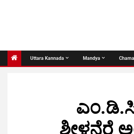
Uttara Kannada
Mandya
Chama
ಎಂ.ಡಿ.ಸ
ಶೀಳನೆರೆ 