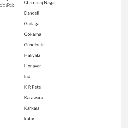
Chamaraj Nagar
ಮೌನಚರಣೆಯ
Dandeli
Gadaga
Gokarna
Gundlpete
Haliyala
Honavar
Indi
K R Pete
Karawara
Karkala
katar