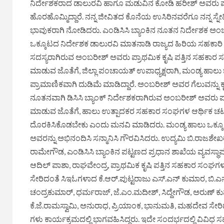
ನಿರ್ದೇಶಕರಾದ ಡಾಲುರವಿ ಹಾಗೂ ಮಡುವಿನ ಕೋಡಿ ಹರೀಶ್ ಅವರು ಪ್ರಾ
ಹೊರಹೊಮ್ಮಿದ್ದಾರೆ. ನನ್ನ ಜೀವಿತದ ಕೊನೆಯ ಉಸಿರಿನವರೆಗೂ ನನ್ನ ಸ
ಭಾವುಕರಾಗಿ ನೋಡಿದರು. ಎಂಡಿಸಿಸಿ ಬ್ಯಾಂಕಿನ ನೂತನ ನಿರ್ದೇಶಕ ಅ
ಒಕ್ಕೂಟದ ನಿರ್ದೇಶಕ ಡಾಲುರವಿ ಮಾತನಾಡಿ ರಾಜ್ಯದ ಹಿರಿಯ ಸಹಕಾರಿ
ಸದಸ್ಯರಾಗಿರುವ ಅಂಬರೀಶ್ ಅವರು ಪ್ರಾಥಮಿಕ ಕೃಷಿ ಪತ್ತಿನ ಸಹಕಾರ ಸಂಘ
ಮಾಡುವ ಜೊತೆಗೆ, ಜಿಲ್ಲಾ ಪಂಚಾಯತ್ ಉಪಾಧ್ಯಕ್ಷರಾಗಿ, ಮಂಡ್ಯ ಹಾಲು 
ಪ್ರಾಮಾಣಿಕವಾಗಿ ದುಡಿಮೆ ಮಾಡಿದ್ದಾರೆ. ಅಂಬರೀಶ್ ಅವರ ಗೆಲುವನ್ನು ಕೃ
ನೂತನವಾಗಿ ಡಿಸಿಸಿ ಬ್ಯಾಂಕ್ ನಿರ್ದೇಶಕರಾಗಿರುವ ಅಂಬರೀಶ್ ಅವರು 
ಮಾಡುವ ಜೊತೆಗೆ, ಹಾಲು ಉತ್ಪಾದಕರ ಸಹಕಾರ ಸಂಘಗಳ ಆರ್ಥಿಕ ಚಟುವ
ದೊರಕಿಸಿಕೊಡಬೇಕು ಎಂದು ಮನವಿ ಮಾಡಿದರು. ಮಂಡ್ಯ ಹಾಲು ಒಕ್ಕೂಟದ
ಅವರನ್ನು ಅಭಿನಂದಿಸಿ ಸನ್ಮಾನಿಸಿ ಗೌರವಿಸಿದರು. ಉದ್ಯಮಿ ಬಿ.ರಾಜಶೇಖರ
ರಾಮೇಗೌಡ, ಎಂಡಿಸಿಸಿ ಬ್ಯಾಂಕಿನ ಪಟ್ಟಣದ ಪ್ರಧಾನ ಶಾಖೆಯ ವ್ಯವಸ್ಥಾಪಕ 
ಆದಿಲ್ ಪಾಶಾ, ರಾಘವೇಂದ್ರ, ಪ್ರಾಥಮಿಕ ಕೃಷಿ ಪತ್ತಿನ ಸಹಕಾರ ಸ
ಸೇರಿದಂತೆ ಸಿಇಓಗಳಾದ ಕೆ.ಆರ್.ಪುಟ್ಟರಾಜು ಎಸ್.ಎನ್ ಕುಮಾರ, ಬಿ.ಎನ
ಚಂದ್ರಕುಮಾರ್, ಧರ್ಮರಾಜ್, ಜೆ.ಎಂ.ಮದೀಶ್, ಸಿದ್ದೇಗೌಡ, ಅರುಣ್ 
ಕೆ.ಜೆ.ರಾಮಸ್ವಾಮಿ, ಅನುರಾಧ, ಪ್ರಿಯಾಂಕ, ಭಾನುಮತಿ, ಮಹದೇವ ಸೇರಿದ
ಗಳು ಕಾರ್ಯಕ್ರಮದಲ್ಲಿ ಭಾಗವಹಿಸಿದ್ದರು. ಇದೇ ಸಂದರ್ಭದಲ್ಲಿ ವಿವಿಧ ಸ