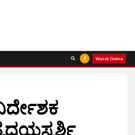
Watch Online
ನಿರ್ದೇಶಕ
ದಯಸ್ಪರ್ಶಿ