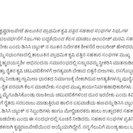
ೆ ಕೃಷ್ಣರಾಜಪೇಟೆ ತಾಲೂಕಿನ ಪ್ರಾಥಮಿಕ ಕೃಷಿ ಪತ್ತಿನ ಸಹಕಾರ ಸಂಘಗಳ ಸಿಇಓಗಳ
ಲವರ್ಧನೆಗೆ ಸಿಇಒಗಳು ಬದ್ದತೆಯಿಂದ ಕೆಲಸ ಮಾಡಲು ಅಂಬರೀಶ್ ಮನವಿ
. ಸ
ು ಎಂದು ಡಿಸಿಸಿ ಬ್ಯಾಂಕ್ ನ ನೂತನ ನಿರ್ದೇಶಕ ಶೀಳನೆರೆ ಅಂಬರೀಶ್ ಹೇಳಿದರ
ಸಭಾಂಗಣದಲ್ಲಿ ತಾಲೂಕಿನ ಪ್ರಾಥಮಿಕ ಕೃಷಿ ಪತ್ತಿನ ಸಹಕಾರ ಸಂಘಗಳ ಮುಖ್ಯ
ದಯಸ್ಪರ್ಶಿ ಅಭಿನಂದನಾ ಸಮಾರಂಭದಲ್ಲಿ ಸನ್ಮಾನವನ್ನು ಸ್ವೀಕರಿಸಿ ಮಾತನಾಡಿ
ತಾ, ರೈತರ ಕೃಷಿ ಚಟುವಟಿಕೆಗಳಿಗೆ ಅಗತ್ಯವಾಗಿ ಬೇಕಾದ ಬಿತ್ತನೆ ಬೀಜಗಳು, ರಸಗೊಬ್
 ನೀಡುತ್ತಾ ಗ್ರಾಮೀಣ ಭಾರತದ ನಿರ್ಮಾಣಕ್ಕೆ ಬೇಕಾಗಿರುವ ಅಗತ್ಯತೆಗಳನ್ನು ಪೂರೈಸ
 ರೈತ ಪರವಾಗಿ ಕೆಲಸ ಮಾಡಬೇಕು ಸಂಘದ ಮುಖ್ಯ ಕಾರ್ಯನಿರ್ವಹಣಾಧಿಕಾರಿಗಳ
ನ್ನು ಮೈಗೂಡಿಸಿಕೊಂಡು ರಾಜಕೀಯ ಚಟುವಟಿಕೆಗಳಿಂದ ದೂರ ಇರಬೇಕು ಎಂದು ಕಿ
ೆ ರೈತರು ಸರಬರಾಜು ಮಾಡುತ್ತಿರುವ ಹಾಲಿನ ಬಟವಾಡೆಯ ಹಣವನ್ನು ಡಿಸಿಸಿ ಬ್ಯಾಂ
ಿಸಿಸಿ ಬ್ಯಾಂಕ್ ನ ಸಿಬ್ಬಂದಿಗಳು ಹಾಗೂ ಮೇಲ್ವಿಚಾರಕರು ಹಾಲು ಉತ್ಪಾದಕರ ಸಹ
ಾಡಬೇಕು ಎಂದು ಈ ಸಂದರ್ಭದಲ್ಲಿ ಸೂಚನೆ ನೀಡಿದರು. ಸಹಕಾರ ಸಂಘಗಳ ಪ್ರತಿನ
ಶಕನಾಗಿ ಕೃಷ್ಣರಾಜಪೇಟೆಯಿಂದ ಆಯ್ಕೆಯಾಗಿದ್ದೇನೆ. ನನ್ನ ಗೆಲುವಿಗೆ ಮಂಡ್ಯ ಹಾಲು