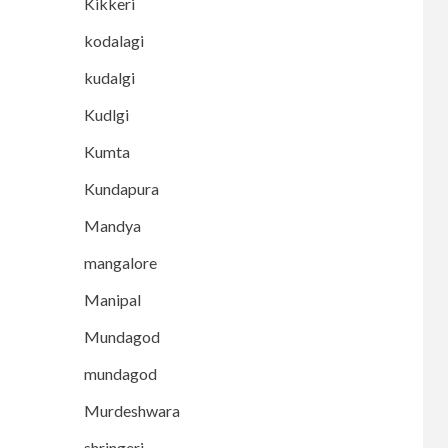
Kikkeri
kodalagi
kudalgi
Kudlgi
Kumta
Kundapura
Mandya
mangalore
Manipal
Mundagod
mundagod
Murdeshwara
shringeri