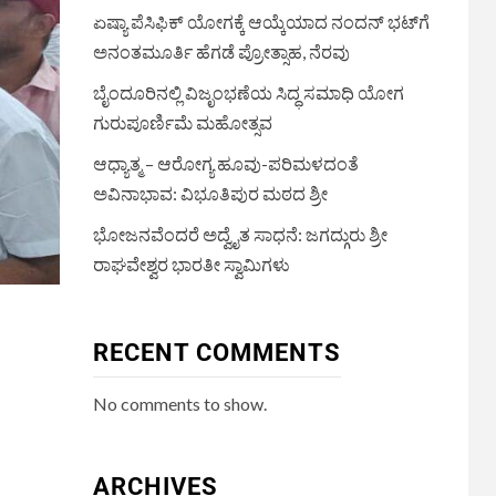
ಏಷ್ಯಾ ಪೆಸಿಫಿಕ್ ಯೋಗಕ್ಕೆ ಆಯ್ಕೆಯಾದ ನಂದನ್ ಭಟ್‌ಗೆ
ಅನಂತಮೂರ್ತಿ ಹೆಗಡೆ ಪ್ರೋತ್ಸಾಹ, ನೆರವು
ಬೈಂದೂರಿನಲ್ಲಿ ವಿಜೃಂಭಣೆಯ ಸಿದ್ಧ ಸಮಾಧಿ ಯೋಗ
ಗುರುಪೂರ್ಣಿಮೆ ಮಹೋತ್ಸವ
ಆಧ್ಯಾತ್ಮ – ಆರೋಗ್ಯ ಹೂವು-ಪರಿಮಳದಂತೆ
ಅವಿನಾಭಾವ: ವಿಭೂತಿಪುರ ಮಠದ ಶ್ರೀ
ಭೋಜನವೆಂದರೆ ಅದ್ವೈತ ಸಾಧನೆ: ಜಗದ್ಗುರು ಶ್ರೀ
ರಾಘವೇಶ್ವರ ಭಾರತೀ ಸ್ವಾಮಿಗಳು
RECENT COMMENTS
No comments to show.
ARCHIVES