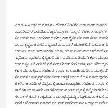
ಎಂ.ಡಿ.ಸಿ.ಸಿ ಬ್ಯಾಂಕ್ ನೂತನ ನಿರ್ದೇಶಕ ಶೀಳನೆರೆ ಅಂಬರೀಶ್ ಅವರಿಗ
ಯೂನಿಯನ್ ವತಿಯಿಂದ ಹೃದಯಸ್ಪರ್ಶಿ ಸನ್ಮಾನ
.
ಸಹಕಾರ ಸಂಘಗಳ ಬ
ಸಂಘಗಳು ರಾಜಕೀಯದಿಂದ ಮುಕ್ತವಾಗಿ ರೈತರ ಪರವಾಗಿ ಕೆಲಸ ಮಾಡಬೇಕ
ಇಂದು ಕೃಷ್ಣರಾಜಪೇಟೆ ಪಟ್ಟಣದ ರಾಮದಾಸ್ ಹೋಟೆಲಿನ ಸುಲೋಚನಮ್ಮ 
ಕಾರ್ಯನಿರ್ವಹಣಾಧಿಕಾರಿಗಳ ಯೂನಿಯನ್ ವತಿಯಿಂದ ಆಯೋಜಿಸಿದ್ದ ಹೃ
ಗ್ರಾಮೀಣ ಪ್ರದೇಶದಲ್ಲಿ ರೈತಾಪಿ ವರ್ಗದ ಜೀವನಾಡಿಯಾಗಿ ಕೆಲಸ ಮಾಡುತ್
ಹಾಗೂ ಕೃಷಿ ಚಟುವಟಿಕೆ ನಡೆಸಲು ಬೇಕಾಗಿರುವ ಅಗತ್ಯ ಸಾಲ ಸೌಲಭ್ಯವನ್ನು
ಕೆಲಸ ಮಾಡುತ್ತಿರುವ ಸಹಕಾರ ಸಂಘಗಳು ರಾಜಕೀಯದಿಂದ ಮುಕ್ತವಾಗಿ
ಸಂಘಗಳ ಅಭಿವೃದ್ಧಿಗೆ ಪೂರಕವಾಗಿ ಬದ್ಧತೆಯಿಂದ ಕೆಲಸ ಮಾಡುವುದ
ಹೇಳಿದ ಅಂಬರೀಶ್ ಜಿಲ್ಲೆಯಲ್ಲಿ ಹಾಲು ಉತ್ಪಾದಕರ ಸಹಕಾರ ಸಂಘಗಳಿಗ
ಶಾಖೆಗಳ ಮೂಲಕವೇ ವಿತರಣೆಯಾಗುವಂತಹ ವ್ಯವಸ್ಥೆ ಗಟ್ಟಿಯಾಗಬೇಕು. ಡ
ಸಂಘಗಳ ಜೊತೆ ಉತ್ತಮವಾದ ಬಾಂಧವ್ಯವನ್ನು ಇಟ್ಟುಕೊಂಡು ಕೆಲಸ ಮ
ನನಗೆ ಆಶೀರ್ವಾದ ಮಾಡಿದ ಫಲವಾಗಿ ನಾನೆಂದು ಡಿಸಿಸಿ ಬ್ಯಾಂಕ್ ನಿರ್ದೇ