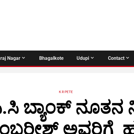
raj Nagar
Bhagalkote
Udupi
Contact
K R PETE
ಿ.ಸಿ ಬ್ಯಾಂಕ್ ನೂತನ 
ಅಂಬರೀಶ್ ಅವರಿಗೆ ಹೃ