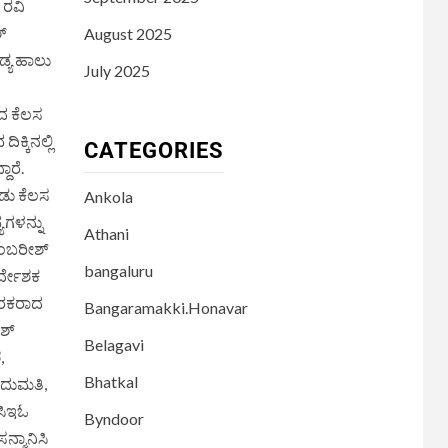
 ರವಿ
್
August 2025
್ಯ ಹಾಲು
July 2025
ಂದ ಕೆಲಸ
್ಕಿನಲ್ಲಿ
CATEGORIES
ಾರೆ.
ಡು ಕೆಲಸ
Ankola
ಗಳನ್ನು
Athani
ಅಂಬರೀಶ್
bangaluru
ರ್ದೇಶಕ
ಚಾರಕರಾದ
Bangaramakki.Honavar
ಶ್
Belagavi
,
Bhatkal
ಂದುಮತಿ,
 ಸಿಇಓ
Byndoor
ನ್ಮಾನಿಸಿ