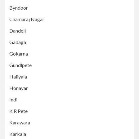
Byndoor
Chamaraj Nagar
Dandeli
Gadaga
Gokarna
Gundlpete
Haliyala
Honavar
Indi
K R Pete
Karawara
Karkala