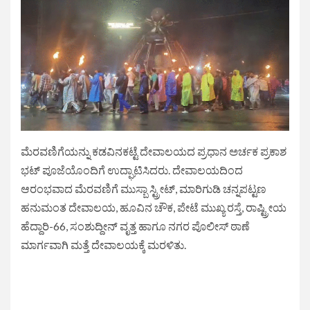
ಮೆರವಣಿಗೆಯನ್ನು ಕಡವಿನಕಟ್ಟೆ ದೇವಾಲಯದ ಪ್ರಧಾನ ಅರ್ಚಕ ಪ್ರಕಾಶ
ಭಟ್ ಪೂಜೆಯೊಂದಿಗೆ ಉದ್ಘಾಟಿಸಿದರು. ದೇವಾಲಯದಿಂದ
ಆರಂಭವಾದ ಮೆರವಣಿಗೆ ಮುಸ್ಬಾ ಸ್ಟ್ರೀಟ್, ಮಾರಿಗುಡಿ ಚನ್ನಪಟ್ಟಣ
ಹನುಮಂತ ದೇವಾಲಯ, ಹೂವಿನ ಚೌಕ, ಪೇಟೆ ಮುಖ್ಯ ರಸ್ತೆ, ರಾಷ್ಟ್ರೀಯ
ಹೆದ್ದಾರಿ-66, ಸಂಶುದ್ದೀನ್ ವೃತ್ತ ಹಾಗೂ ನಗರ ಪೊಲೀಸ್ ಠಾಣೆ
ಮಾರ್ಗವಾಗಿ ಮತ್ತೆ ದೇವಾಲಯಕ್ಕೆ ಮರಳಿತು.