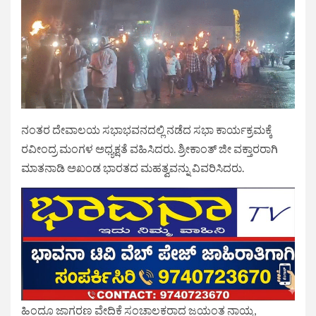
ನಂತರ ದೇವಾಲಯ ಸಭಾಭವನದಲ್ಲಿ ನಡೆದ ಸಭಾ ಕಾರ್ಯಕ್ರಮಕ್ಕೆ
ರವೀಂದ್ರ ಮಂಗಳ ಅಧ್ಯಕ್ಷತೆ ವಹಿಸಿದರು. ಶ್ರೀಕಾಂತ್ ಜೀ ವಕ್ತಾರರಾಗಿ
ಮಾತನಾಡಿ ಅಖಂಡ ಭಾರತದ ಮಹತ್ವವನ್ನು ವಿವರಿಸಿದರು.
ಹಿಂದೂ ಜಾಗರಣ ವೇದಿಕೆ ಸಂಚಾಲಕರಾದ ಜಯಂತ ನಾಯ್ಕ,