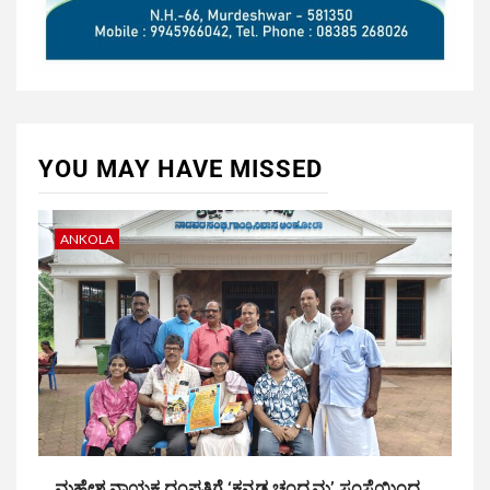
YOU MAY HAVE MISSED
ANKOLA
ಮಹೇಶ ನಾಯಕ ದಂಪತಿಗೆ ‘ಕನ್ನಡ ಚಂದ್ರಮ’ ಸಂಸ್ಥೆಯಿಂದ