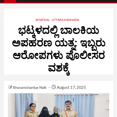
BHATKAL
UTTARA KANNADA
ಭಟ್ಕಳದಲ್ಲಿ ಬಾಲಕಿಯ
ಅಪಹರಣ ಯತ್ನ: ಇಬ್ಬರು
ಆರೋಪಗಳು ಪೊಲೀಸರ
ವಶಕ್ಕೆ
August 17, 2025
Bhavanishankar Naik