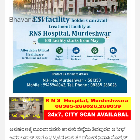
ಅಪಹರಣಕ್ಕೆ ಮುಂದಾದವರು ಹಾವೇರಿ ಜಿಲ್ಲೆಯ ಶಿವಪುರದ ಆಸೀಫ್
ಜಮಾಲಸಾಬ್ ಹಾಗೂ ಭಟ್ಕಳದ ಜಾಲಿ ತಗ್ಗರಗೋಡ ನಿವಾಸಿ ಮೊಹ್ಮದ್