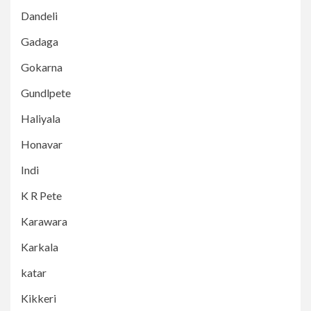
Dandeli
Gadaga
Gokarna
Gundlpete
Haliyala
Honavar
Indi
K R Pete
Karawara
Karkala
katar
Kikkeri