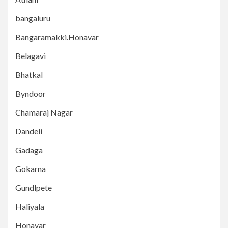
bangaluru
Bangaramakki.Honavar
Belagavi
Bhatkal
Byndoor
Chamaraj Nagar
Dandeli
Gadaga
Gokarna
Gundlpete
Haliyala
Honavar