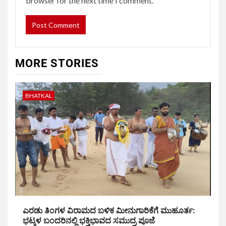
browser for the next time I comment.
MORE STORIES
BHATKAL
ಎರಡು ತಿಂಗಳ ವಿರಾಮದ ಬಳಿಕ ಮೀನುಗಾರಿಕೆಗೆ ಮುಹೂರ್ತ:
ಭಟ್ಕಳ ಬಂದರಿನಲ್ಲಿ ಭಕ್ತಿಭಾವದ ಸಮುದ್ರ ಪೂಜೆ