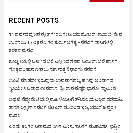
RECENT POSTS
11 ವರ್ಷದ ಪೋರ ರಕ್ಷಿತ್‌ಗೆ ‘ಥಲಸೇಮಿಯಾ ಮೇಜರ್’ ಕಾಯಿಲೆ: ಜೀವ
ಉಳಿಸಲು 45 ಲಕ್ಷ ರೂ.ಗಳ ತುರ್ತು ಅಗತ್ಯ – ನೆರವಿಗೆ ದಾನಿಗಳಲ್ಲಿ
ಕಳಕಳಿ ಮನವಿ
ಕೂಡ್ಲಿಗಿಯಲ್ಲಿ ಒಣಗಿದ ಬೆಳೆ ವೀಕ್ಷಿಸಿದ ಸಚಿವ ಜಮೀರ್: ಬೆಳೆ ಹಾನಿಗೆ
ಸೂಕ್ತ ಪರಿಹಾರ ನೀಡಲು ಸರ್ಕಾರಕ್ಕೆ ಶಿಫಾರಸು ಭರವಸೆ
ಊಟ ಮಾಡದೇ ಇರುವುದು ಉಪವಾಸವಲ್ಲ, ಹಸಿವು ಅರಿವಾಗದ
ಸ್ಥಿತಿಯೇ ನಿಜವಾದ ಉಪವಾಸ: ಶ್ರೀ ರಾಘವೇಶ್ವರ ಭಾರತೀ ಸ್ವಾಮೀಜಿ
ಅಥಣಿ ಬೆನ್ನೇಪೇಟೆಯಲ್ಲಿ ಮಹಿಳೆಯರಿಗೆ ಶೌಚಾಲಯವಿಲ್ಲದೆ ಪರದಾಟ:
ಶಾಸಕ ಲಕ್ಷ್ಮಣ್ ಸವದಿಗೆ ಜೆಡಿಎಸ್ ಮುಖಂಡ ಇಮ್ತಿಯಾಜ್ ಹಿಪ್ಪರಗಿ
ಮನವಿ
ಎರಡು ತಿಂಗಳ ವಿರಾಮದ ಬಳಿಕ ಮೀನುಗಾರಿಕೆಗೆ ಮುಹೂರ್ತ: ಭಟ್ಕಳ