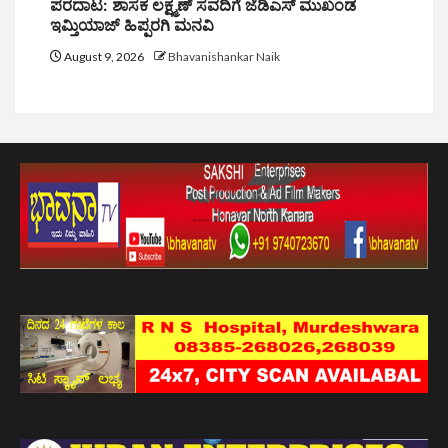
ಪರದಾಟ: ಶಾಸಕ ಲಕ್ಷ್ಮಣ್ ಸವದಿಗೆ ಜೆಡಿಎಸ್ ಮುಖಂಡ
ಇಮ್ತಿಯಾಜ್ ಹಿಪ್ಪರಗಿ ಮನವಿ
August 9, 2026
Bhavanishankar Naik