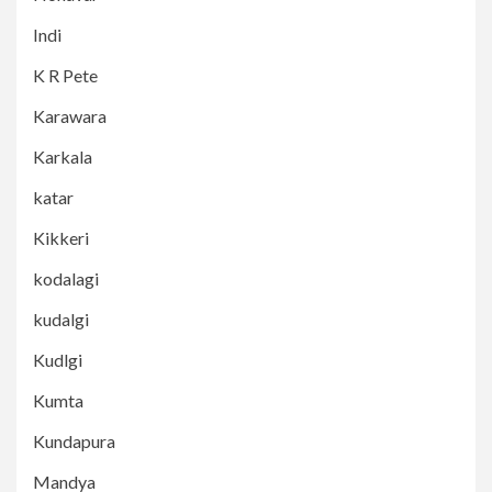
Indi
K R Pete
Karawara
Karkala
katar
Kikkeri
kodalagi
kudalgi
Kudlgi
Kumta
Kundapura
Mandya