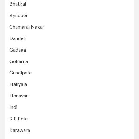
Bhatkal
Byndoor
Chamaraj Nagar
Dandeli
Gadaga
Gokarna
Gundlpete
Haliyala
Honavar
Indi
K R Pete
Karawara