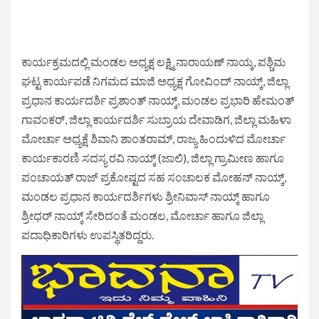
ಕಾರ್ಯಕ್ರಮದಲ್ಲಿ ಮಂಡಲ ಅಧ್ಯಕ್ಷ ಲಕ್ಷ್ಮಿ ನಾರಾಯಣ್ ನಾಯ್ಕ, ಪಶ್ಚಿಮ
ಘಟ್ಟ ಕಾರ್ಯಪಡೆ ನಿಗಮದ ಮಾಜಿ ಅಧ್ಯಕ್ಷ ಗೋವಿಂದ್ ನಾಯ್ಕ್, ಜಿಲ್ಲಾ
ಪ್ರಧಾನ ಕಾರ್ಯದರ್ಶಿ ಪ್ರಶಾಂತ್ ನಾಯ್ಕ್, ಮಂಡಲ ಪ್ರಭಾರಿ ಹೇಮಂತ್
ಗಾವಂಕರ್, ಜಿಲ್ಲಾ ಕಾರ್ಯದರ್ಶಿ ಸುಬ್ರಾಯ ದೇವಾಡಿಗ, ಜಿಲ್ಲಾ ಮಹಿಳಾ
ಮೋರ್ಚಾ ಅಧ್ಯಕ್ಷೆ ಶಿವಾನಿ ಶಾಂತರಾಮ್, ರಾಜ್ಯ ಹಿಂದುಳಿದ ಮೋರ್ಚಾ
ಕಾರ್ಯಕಾರಣಿ ಸದಸ್ಯ ರವಿ ನಾಯ್ಕ್ (ಜಾಲಿ), ಜಿಲ್ಲಾ ಗ್ರಾಮೀಣ ಹಾಗೂ
ಪಂಚಾಯತ್ ರಾಜ್ ಪ್ರಕೋಷ್ಟದ ಸಹ ಸಂಚಾಲಕ ಮೋಹನ್ ನಾಯ್ಕ್,
ಮಂಡಲ ಪ್ರಧಾನ ಕಾರ್ಯದರ್ಶಿಗಳು ಶ್ರೀನಿವಾಸ್ ನಾಯ್ಕ್ ಹಾಗೂ
ಶ್ರೀಧರ್ ನಾಯ್ಕ್ ಸೇರಿದಂತೆ ಮಂಡಲ, ಮೋರ್ಚಾ ಹಾಗೂ ಜಿಲ್ಲಾ
ಪದಾಧಿಕಾರಿಗಳು ಉಪಸ್ಥಿತರಿದ್ದರು.