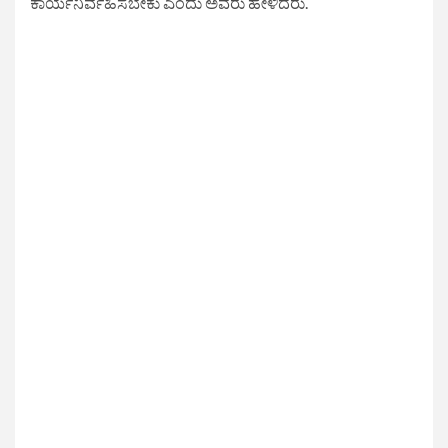
ಕಾರ್ಯನಿರ್ವಹಿಸಬೇಕು ಎಂದು ಅವರು ಹೇಳಿದರು.