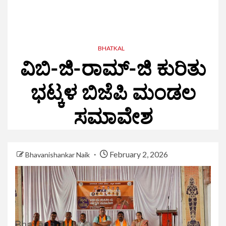
BHATKAL
ವಿಬಿ-ಜಿ-ರಾಮ್-ಜಿ ಕುರಿತು
ಭಟ್ಕಳ ಬಿಜೆಪಿ ಮಂಡಲ
ಸಮಾವೇಶ
February 2, 2026
Bhavanishankar Naik