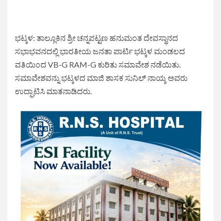
ಭಟ್ಕಳ: ತಾಲ್ಲೂಕಿನ ಶ್ರೀ ಚನ್ನಪಟ್ಟಣ ಹನುಮಂತ ದೇವಸ್ಥಾನದ
ಸಭಾಭವನದಲ್ಲಿ ಭಾರತೀಯ ಜನತಾ ಪಾರ್ಟಿ ಭಟ್ಕಳ ಮಂಡಲದ
ವತಿಯಿಂದ VB-G RAM-G ಕುರಿತು ಸಮಾವೇಶ ನಡೆಯಿತು.
ಸಮಾವೇಶವನ್ನು ಭಟ್ಕಳದ ಮಾಜಿ ಶಾಸಕ ಸುನಿಲ್ ನಾಯ್ಕ ಅವರು
ಉದ್ಘಾಟಿಸಿ ಮಾತನಾಡಿದರು.