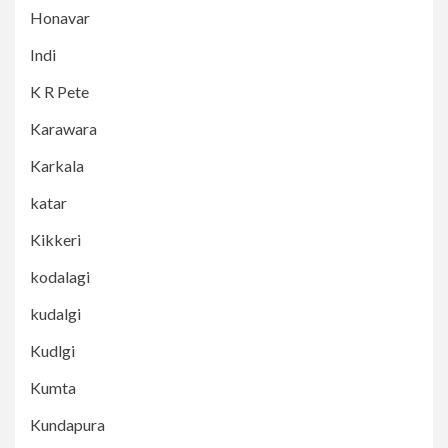
Honavar
Indi
K R Pete
Karawara
Karkala
katar
Kikkeri
kodalagi
kudalgi
Kudlgi
Kumta
Kundapura