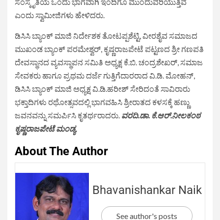
ಸಂಸ್ಕೃತಿಯ ಒಂದು ಭಾಗವಾಗಿ ಇಂದಿಗೂ ಮುಂದುವರಿಯುತ್ತಿವೆ
ಎಂದು ಸ್ವಾಮೀಜಿಗಳು ಹೇಳಿದರು.
ಡಿಸಿಸಿ ಬ್ಯಾಂಕ್ ಮಾಜಿ ನಿರ್ದೇಶಕ ತೋಟಪ್ಪಶೆಟ್ಟಿ, ವೀರಶೈವ ಸಮಾಜದ
ಮುಖಂಡ ಬ್ಯಾಂಕ್ ಪರಮೇಶ್ವರ್, ಕೃಷ್ಣರಾಜಪೇಟೆ ಪಟ್ಟಣದ ಶ್ರೀ ಗಣಪತಿ
ದೇವಸ್ಥಾನದ ವ್ಯವಸ್ಥಾಪನ ಸಮಿತಿ ಅಧ್ಯಕ್ಷ ಕೆ.ಬಿ. ಚಂದ್ರಶೇಖರ್, ಸಮಾಜ
ಸೇವಕರು ಹಾಗೂ ಪ್ರಥಮ ದರ್ಜೆ ಗುತ್ತಿಗೆದಾರರಾದ ವಿ.ಡಿ. ಮೋಹನ್,
ಡಿಸಿಸಿ ಬ್ಯಾಂಕ್ ಮಾಜಿ ಅಧ್ಯಕ್ಷ ವಿ.ಡಿ.ಹರೀಶ್ ಸೇರಿದಂತೆ ಸಾವಿರಾರು
ಭಕ್ತಾದಿಗಳು ರಥೋತ್ಸವದಲ್ಲಿ ಭಾಗವಹಿಸಿ ಶ್ರೀರಾತದ ಕಳಸಕ್ಕೆ ಹಣ್ಣು
ಜವನವನ್ನು ಸಮರ್ಪಿಸಿ ಕೃತರ್ಥರಾದರು.
ವರದಿ.ಡಾ. ಕೆ.ಆರ್.ನೀಲಕಂಠ
ಕೃಷ್ಣರಾಜಪೇಟೆ ಮಂಡ್ಯ
.
About The Author
Bhavanishankar Naik
See author's posts