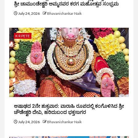
ಶ್ರೀ ಚಾಮುಂಡೇಶ್ವರಿ ಅಮ್ಮನವರ ಕರಗ ಮಹೋತ್ಸವ ಸಂಭ್ರಮ
July 24, 2026
Bhavanishankar Naik
K R PETE
ಆಷಾಢದ 2ನೇ ಶುಕ್ರವಾರ: ವಾರಾಹಿ ರೂಪದಲ್ಲಿ ಕಂಗೊಳಿಸಿದ ಶ್ರೀ
ಚೌಡೇಶ್ವರಿ ದೇವಿ, ಹರಿದುಬಂದ ಭಕ್ತಸಾಗರ
July 24, 2026
Bhavanishankar Naik