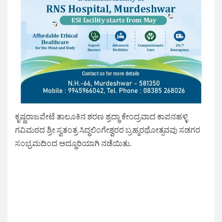
ಕೃಷ್ಣರಾಜಪೇಟೆ ತಾಲೂಕಿನ ಶರಣ ಶ್ರದ್ಧಾ ಕೇಂದ್ರವಾದ ಕಾಪನಹಳ್ಳಿ
ಗವಿಮಠದ ಶ್ರೀ ಸ್ವತಂತ್ರ ಸಿದ್ಧಲಿಂಗೇಶ್ವರರ ಬ್ರಹ್ಮರಥೋತ್ಸವವು ಸಡಗರ
ಸಂಭ್ರಮದಿಂದ ಅದ್ದೂರಿಯಾಗಿ ನಡೆಯಿತು.