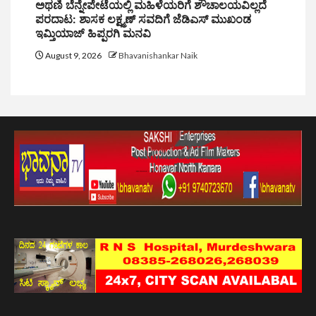
ಅಥಣಿ ಬೆನ್ನೇಪೇಟೆಯಲ್ಲಿ ಮಹಿಳೆಯರಿಗೆ ಶೌಚಾಲಯವಿಲ್ಲದೆ
ಪರದಾಟ: ಶಾಸಕ ಲಕ್ಷ್ಮಣ್ ಸವದಿಗೆ ಜೆಡಿಎಸ್ ಮುಖಂಡ
ಇಮ್ತಿಯಾಜ್ ಹಿಪ್ಪರಗಿ ಮನವಿ
August 9, 2026
Bhavanishankar Naik