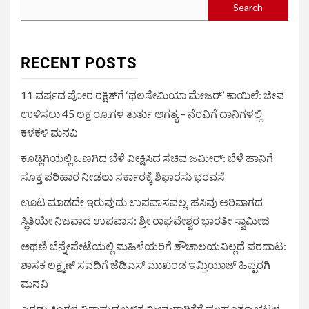
Search
RECENT POSTS
11 ವರ್ಷದ ಪೋರ ರಕ್ಷಿತ್‌ಗೆ ‘ಥಲಸೇಮಿಯಾ ಮೇಜರ್’ ಕಾಯಿಲೆ: ಜೀವ
ಉಳಿಸಲು 45 ಲಕ್ಷ ರೂ.ಗಳ ತುರ್ತು ಅಗತ್ಯ – ನೆರವಿಗೆ ದಾನಿಗಳಲ್ಲಿ
ಕಳಕಳಿ ಮನವಿ
ಕೂಡ್ಲಿಗಿಯಲ್ಲಿ ಒಣಗಿದ ಬೆಳೆ ವೀಕ್ಷಿಸಿದ ಸಚಿವ ಜಮೀರ್: ಬೆಳೆ ಹಾನಿಗೆ
ಸೂಕ್ತ ಪರಿಹಾರ ನೀಡಲು ಸರ್ಕಾರಕ್ಕೆ ಶಿಫಾರಸು ಭರವಸೆ
ಊಟ ಮಾಡದೇ ಇರುವುದು ಉಪವಾಸವಲ್ಲ, ಹಸಿವು ಅರಿವಾಗದ
ಸ್ಥಿತಿಯೇ ನಿಜವಾದ ಉಪವಾಸ: ಶ್ರೀ ರಾಘವೇಶ್ವರ ಭಾರತೀ ಸ್ವಾಮೀಜಿ
ಅಥಣಿ ಬೆನ್ನೇಪೇಟೆಯಲ್ಲಿ ಮಹಿಳೆಯರಿಗೆ ಶೌಚಾಲಯವಿಲ್ಲದೆ ಪರದಾಟ:
ಶಾಸಕ ಲಕ್ಷ್ಮಣ್ ಸವದಿಗೆ ಜೆಡಿಎಸ್ ಮುಖಂಡ ಇಮ್ತಿಯಾಜ್ ಹಿಪ್ಪರಗಿ
ಮನವಿ
ಎರಡು ತಿಂಗಳ ವಿರಾಮದ ಬಳಿಕ ಮೀನುಗಾರಿಕೆಗೆ ಮುಹೂರ್ತ: ಭಟ್ಕಳ