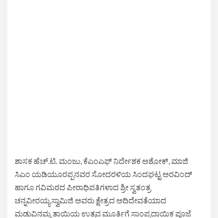
ಶಾಸಕ ಹೆಚ್.ಟಿ. ಮಂಜು, ಕೆಎಂಎಫ್ ನಿರ್ದೇಶಕ ಅಶೋಕ್, ಮಾಜಿ
ಸಿಎಂ ಯಡಿಯೂರಪ್ಪನವರ ಸೋದರಳಿಯ ಸಿಂದಘಟ್ಟ ಅರವಿಂದ್
ಹಾಗೂ ಗವಿಮಠದ ಪೀಠಾಧಿಪತಿಗಳಾದ ಶ್ರೀ ಸ್ವತಂತ್ರ
ಚನ್ನವೀರಯ್ಯಸ್ವಾಮಿಜಿ ಅವರು ಕ್ಷೇತ್ರದ ಅದಿದೇವತೆಯಾದ
ಮಡುವಿನಮ್ಮ ತಾಯಿಯ ಉತ್ಸವ ಮೂರ್ತಿಗೆ ಸಾಂಪ್ರದಾಯಿಕ ಪೂಜೆ