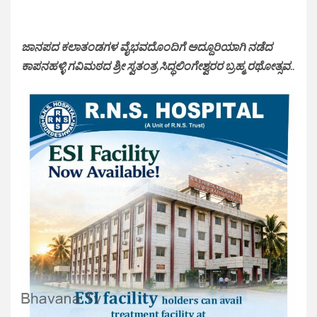
ಜಾನಪದ ಕಲಾತಂಡಗಳ ವೈಭವದೊಂದಿಗೆ ಅದ್ದೂರಿಯಾಗಿ ನಡೆದ
ಕಾಪನಹಳ್ಳಿ ಗವಿಮಠದ ಶ್ರೀ ಸ್ವತಂತ್ರ ಸಿದ್ಧಲಿಂಗೇಶ್ವರರ ಬ್ರಹ್ಮ ರಥೋತ್ಸವ
..