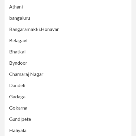
Athani
bangaluru
Bangaramakki.Honavar
Belagavi
Bhatkal
Byndoor
Chamaraj Nagar
Dandeli
Gadaga
Gokarna
Gundlpete
Haliyala