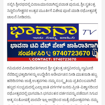
ಸಲ್ಲಿಸಿ ಶ್ರೀರಥದಲ್ಲಿ ವಿರಾಜಮಾನವಾಗಿದ್ದ ಪವಾಡ ಪುರುಷ, ಶ್ರೀ.ಸ್ವತಂತ್ರ
ಸಿದ್ದಲಿಂಗೇಶ್ವರರ ಉತ್ಸವ ಮೂರ್ತಿಗೆ ವಿಶೇಷ ಪೂಜೆ ಮಾಡಿ ರಥೋತ್ಸವಕ್ಕೆ
ಚಾಲನೆ ನೀಡಿದರು.
ಗವಿಮಠದ ಪೀಠಾಧಿಪತಿಗಳಾದ ಶ್ರೀ ಸ್ವತಂತ್ರ ಚನ್ನವೀರಯ್ಯ ಸ್ವಾಮೀಜಿ
ನೆರೆದಿದ್ದ ಭಕ್ತಾದಿಗಳನ್ನು ಉದ್ದೇಶಿಸಿ ಆಶೀರ್ವಚನ ನೀಡಿ ಮಾತನಾಡಿ ಹಬ್ಬ
ಹರಿದಿನಗಳು ಜಾತ್ರೆ ಉತ್ಸವಗಳು ನಮ್ಮ ಸಂಸ್ಕೃತಿಯ ಪ್ರತಿಬಿಂಬವಾಗಿದೆ
ಹಬ್ಬದ ಸಂಭ್ರಮದಲ್ಲಿ ಎಲ್ಲಾ ಜಾತಿ ವರ್ಗಗಳ ಜನರು ಪ್ರೀತಿ-ವಿಶ್ವಾಸದಿಂದ
ರಥೋತ್ಸವದಲ್ಲಿ ಭಾಗವಹಿಸಿ ಭಗವಂತನ ದರ್ಶನವನ್ನು ಪಡೆದಾಗ ಸಿಗುವ
ಆತ್ಮ ಸಂತೋಷಕ್ಕೆ ಪಾರವೇ ಇಲ್ಲ ಆದ್ದರಿಂದ ಜಾತ್ರೆ ರಥೋತ್ಸವಗಳು ನಮ್ಮ