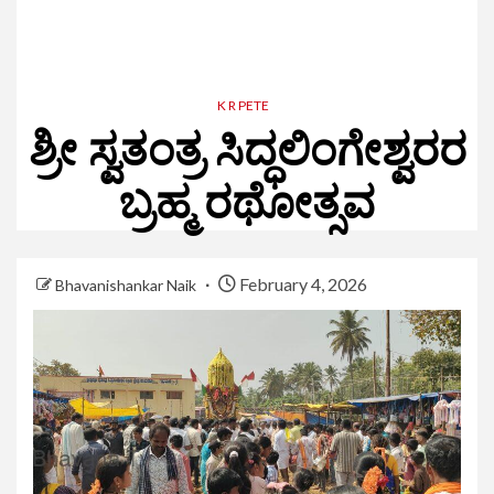
K R PETE
ಶ್ರೀ ಸ್ವತಂತ್ರ ಸಿದ್ಧಲಿಂಗೇಶ್ವರರ
ಬ್ರಹ್ಮ ರಥೋತ್ಸವ
February 4, 2026
Bhavanishankar Naik