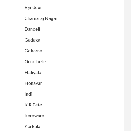
Byndoor
Chamaraj Nagar
Dandeli
Gadaga
Gokarna
Gundlpete
Haliyala
Honavar
Indi
K R Pete
Karawara
Karkala