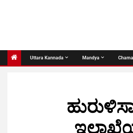
Uttara Kannada
Mandya
Chama
ಹುರುಳಿಸ
ಇಲಾಖೆಯ