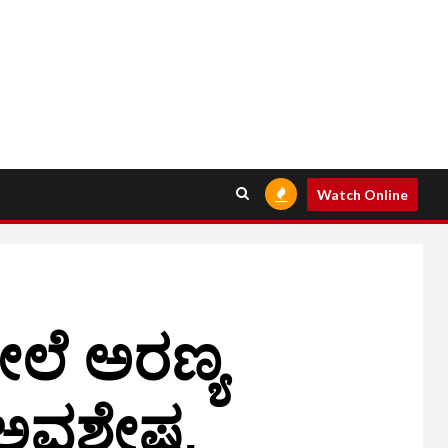
Watch Online
ಲೆ ಅರಣ್ಯ
 ಅವಶೇಷ,