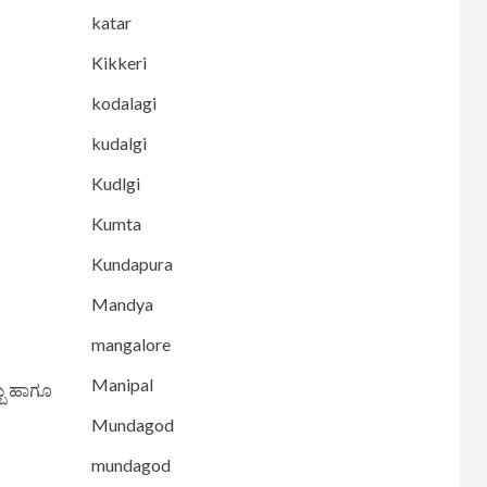
katar
Kikkeri
kodalagi
kudalgi
Kudlgi
Kumta
Kundapura
Mandya
mangalore
Manipal
ಬು ಹಾಗೂ
Mundagod
mundagod