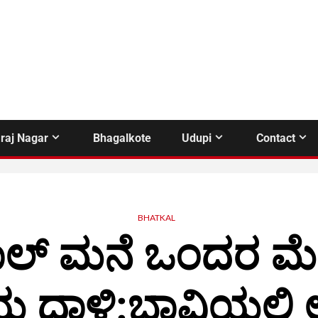
raj Nagar
Bhagalkote
Udupi
Contact
BHATKAL
ಾಲ್ ಮನೆ ಒಂದರ ಮೇ
 ದಾಳಿ:ಬಾವಿಯಲ್ಲಿ