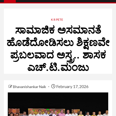
K R PETE
ಸಾಮಾಜಿಕ ಅಸಮಾನತೆ
ಹೊಡೆದೋಡಿಸಲು ಶಿಕ್ಷಣವೇ
ಪ್ರಬಲವಾದ ಅಸ್ತ್ರ.. ಶಾಸಕ
ಎಚ್.ಟಿ.ಮಂಜು
February 17, 2026
Bhavanishankar Naik