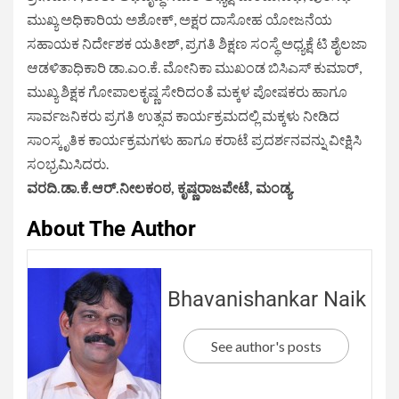
ಮುಖ್ಯ ಅಧಿಕಾರಿಯ ಅಶೋಕ್, ಅಕ್ಷರ ದಾಸೋಹ ಯೋಜನೆಯ
ಸಹಾಯಕ ನಿರ್ದೇಶಕ ಯತೀಶ್, ಪ್ರಗತಿ ಶಿಕ್ಷಣ ಸಂಸ್ಥೆ ಅಧ್ಯಕ್ಷೆ ಟಿ ಶೈಲಜಾ
ಆಡಳಿತಾಧಿಕಾರಿ ಡಾ.ಎಂ.ಕೆ. ಮೋನಿಕಾ ಮುಖಂಡ ಬಿಸಿಎಸ್ ಕುಮಾರ್,
ಮುಖ್ಯ ಶಿಕ್ಷಕ ಗೋಪಾಲಕೃಷ್ಣ ಸೇರಿದಂತೆ ಮಕ್ಕಳ ಪೋಷಕರು ಹಾಗೂ
ಸಾರ್ವಜನಿಕರು ಪ್ರಗತಿ ಉತ್ಸವ ಕಾರ್ಯಕ್ರಮದಲ್ಲಿ ಮಕ್ಕಳು ನೀಡಿದ
ಸಾಂಸ್ಕೃತಿಕ ಕಾರ್ಯಕ್ರಮಗಳು ಹಾಗೂ ಕರಾಟೆ ಪ್ರದರ್ಶನವನ್ನು ವೀಕ್ಷಿಸಿ
ಸಂಭ್ರಮಿಸಿದರು.
ವರದಿ.ಡಾ.ಕೆ.ಆರ್.ನೀಲಕಂಠ, ಕೃಷ್ಣರಾಜಪೇಟೆ, ಮಂಡ್ಯ.
About The Author
Bhavanishankar Naik
See author's posts