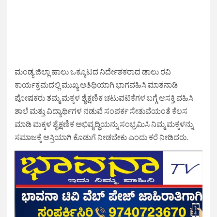
ಮಂಡ್ಯ ಜಿಲ್ಲಾ ಹಾಲು ಒಕ್ಕೂಟದ ನಿರ್ದೇಶಕರಾದ ಡಾಲು ರವಿ
ಕಾರ್ಯಕ್ರಮದಲ್ಲಿ ಮುಖ್ಯ ಅತಿಥಿಯಾಗಿ ಭಾಗವಹಿಸಿ ಮಾತನಾಡಿ
ಪೋಷಕರು ತಮ್ಮ ಮಕ್ಕಳ ಶೈಕ್ಷಣಿಕ ಚಟುವಟಿಕೆಗಳ ಬಗ್ಗೆ ಆಸಕ್ತಿ ವಹಿಸಿ
ಶಾಲೆ ಮತ್ತು ವಿದ್ಯಾರ್ಥಿಗಳ ನಡುವೆ ಸಂಪರ್ಕ ಸೇತುವೆಯಂತೆ ಕೆಲಸ
ಮಾಡಿ ಮಕ್ಕಳ ಶೈಕ್ಷಣಿಕ ಅಭಿವೃದ್ಧಿಯನ್ನು ಸಂಭ್ರಮಿಸಿ ನಿಮ್ಮ ಮಕ್ಕಳನ್ನು
ಸಮಾಜಕ್ಕೆ ಆಸ್ತಿಯಾಗಿ ಕೊಡುಗೆ ನೀಡಬೇಕು ಎಂದು ಕರೆ ನೀಡಿದರು.