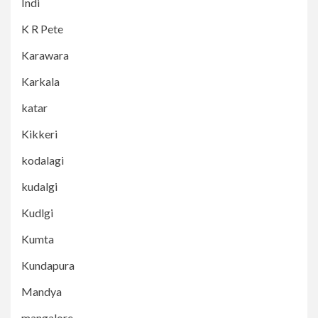
Indi
K R Pete
Karawara
Karkala
katar
Kikkeri
kodalagi
kudalgi
Kudlgi
Kumta
Kundapura
Mandya
mangalore