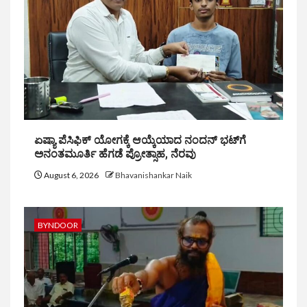
ಏಷ್ಯಾ ಪೆಸಿಫಿಕ್ ಯೋಗಕ್ಕೆ ಆಯ್ಕೆಯಾದ ನಂದನ್ ಭಟ್‌ಗೆ
ಅನಂತಮೂರ್ತಿ ಹೆಗಡೆ ಪ್ರೋತ್ಸಾಹ, ನೆರವು
August 6, 2026
Bhavanishankar Naik
BYNDOOR