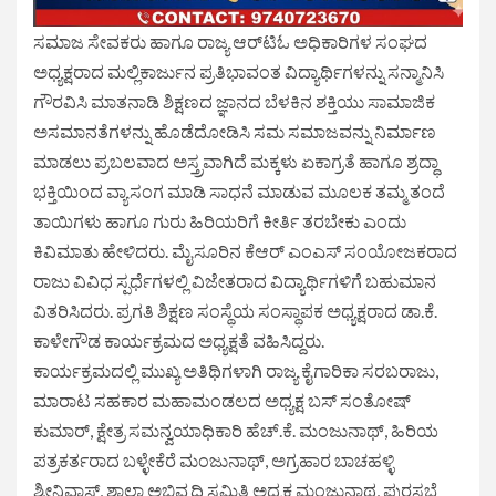
ಸಮಾಜ ಸೇವಕರು ಹಾಗೂ ರಾಜ್ಯ ಆರ್‌ಟಿಓ ಅಧಿಕಾರಿಗಳ ಸಂಘದ
ಅಧ್ಯಕ್ಷರಾದ ಮಲ್ಲಿಕಾರ್ಜುನ ಪ್ರತಿಭಾವಂತ ವಿದ್ಯಾರ್ಥಿಗಳನ್ನು ಸನ್ಮಾನಿಸಿ
ಗೌರವಿಸಿ ಮಾತನಾಡಿ ಶಿಕ್ಷಣದ ಜ್ಞಾನದ ಬೆಳಕಿನ ಶಕ್ತಿಯು ಸಾಮಾಜಿಕ
ಅಸಮಾನತೆಗಳನ್ನು ಹೊಡೆದೋಡಿಸಿ ಸಮ ಸಮಾಜವನ್ನು ನಿರ್ಮಾಣ
ಮಾಡಲು ಪ್ರಬಲವಾದ ಅಸ್ತ್ರವಾಗಿದೆ ಮಕ್ಕಳು ಏಕಾಗ್ರತೆ ಹಾಗೂ ಶ್ರದ್ಧಾ
ಭಕ್ತಿಯಿಂದ ವ್ಯಾಸಂಗ ಮಾಡಿ ಸಾಧನೆ ಮಾಡುವ ಮೂಲಕ ತಮ್ಮ ತಂದೆ
ತಾಯಿಗಳು ಹಾಗೂ ಗುರು ಹಿರಿಯರಿಗೆ ಕೀರ್ತಿ ತರಬೇಕು ಎಂದು
ಕಿವಿಮಾತು ಹೇಳಿದರು. ಮೈಸೂರಿನ ಕೆಆರ್ ಎಂಎಸ್ ಸಂಯೋಜಕರಾದ
ರಾಜು ವಿವಿಧ ಸ್ಪರ್ಧೆಗಳಲ್ಲಿ ವಿಜೇತರಾದ ವಿದ್ಯಾರ್ಥಿಗಳಿಗೆ ಬಹುಮಾನ
ವಿತರಿಸಿದರು. ಪ್ರಗತಿ ಶಿಕ್ಷಣ ಸಂಸ್ಥೆಯ ಸಂಸ್ಥಾಪಕ ಅಧ್ಯಕ್ಷರಾದ ಡಾ.ಕೆ.
ಕಾಳೇಗೌಡ ಕಾರ್ಯಕ್ರಮದ ಅಧ್ಯಕ್ಷತೆ ವಹಿಸಿದ್ದರು.
ಕಾರ್ಯಕ್ರಮದಲ್ಲಿ ಮುಖ್ಯ ಅತಿಥಿಗಳಾಗಿ ರಾಜ್ಯ ಕೈಗಾರಿಕಾ ಸರಬರಾಜು,
ಮಾರಾಟ ಸಹಕಾರ ಮಹಾಮಂಡಲದ ಅಧ್ಯಕ್ಷ ಬಸ್ ಸಂತೋಷ್
ಕುಮಾರ್, ಕ್ಷೇತ್ರ ಸಮನ್ವಯಾಧಿಕಾರಿ ಹೆಚ್.ಕೆ. ಮಂಜುನಾಥ್, ಹಿರಿಯ
ಪತ್ರಕರ್ತರಾದ ಬಳ್ಳೇಕೆರೆ ಮಂಜುನಾಥ್, ಅಗ್ರಹಾರ ಬಾಚಹಳ್ಳಿ
ಶ್ರೀನಿವಾಸ್, ಶಾಲಾ ಅಭಿವೃದ್ಧಿ ಸಮಿತಿ ಅಧ್ಯಕ್ಷ ಮಂಜುನಾಥ, ಪುರಸಭೆ