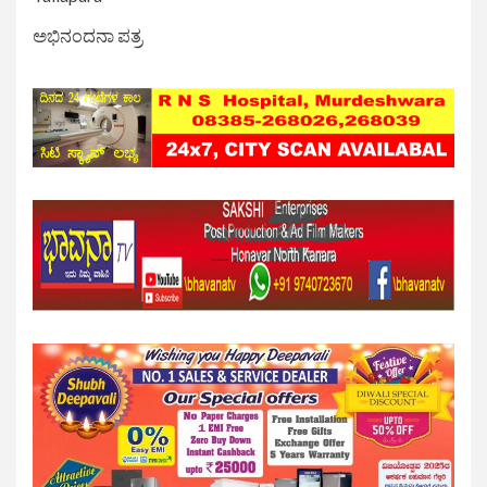
ಅಭಿನಂದನಾ ಪತ್ರ