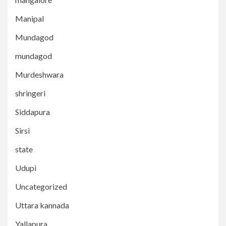
Manipal
Mundagod
mundagod
Murdeshwara
shringeri
Siddapura
Sirsi
state
Udupi
Uncategorized
Uttara kannada
Yallapura