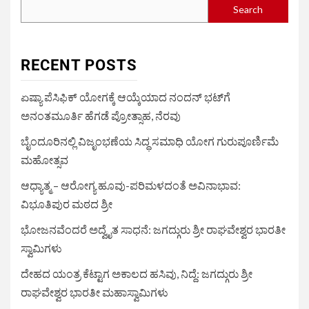
Search
RECENT POSTS
ಏಷ್ಯಾ ಪೆಸಿಫಿಕ್ ಯೋಗಕ್ಕೆ ಆಯ್ಕೆಯಾದ ನಂದನ್ ಭಟ್‌ಗೆ
ಅನಂತಮೂರ್ತಿ ಹೆಗಡೆ ಪ್ರೋತ್ಸಾಹ, ನೆರವು
ಬೈಂದೂರಿನಲ್ಲಿ ವಿಜೃಂಭಣೆಯ ಸಿದ್ಧ ಸಮಾಧಿ ಯೋಗ ಗುರುಪೂರ್ಣಿಮೆ
ಮಹೋತ್ಸವ
ಆಧ್ಯಾತ್ಮ – ಆರೋಗ್ಯ ಹೂವು-ಪರಿಮಳದಂತೆ ಅವಿನಾಭಾವ:
ವಿಭೂತಿಪುರ ಮಠದ ಶ್ರೀ
ಭೋಜನವೆಂದರೆ ಅದ್ವೈತ ಸಾಧನೆ: ಜಗದ್ಗುರು ಶ್ರೀ ರಾಘವೇಶ್ವರ ಭಾರತೀ
ಸ್ವಾಮಿಗಳು
ದೇಹದ ಯಂತ್ರ ಕೆಟ್ಟಾಗ ಅಕಾಲದ ಹಸಿವು, ನಿದ್ದೆ: ಜಗದ್ಗುರು ಶ್ರೀ
ರಾಘವೇಶ್ವರ ಭಾರತೀ ಮಹಾಸ್ವಾಮಿಗಳು