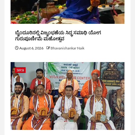
ಬೈಂದೂರಿನಲ್ಲಿ ವಿಜೃಂಭಣೆಯ ಸಿದ್ಧ ಸಮಾಧಿ ಯೋಗ
ಗುರುಪೂರ್ಣಿಮೆ ಮಹೋತ್ಸವ
August 6, 2026
Bhavanishankar Naik
SIRSI