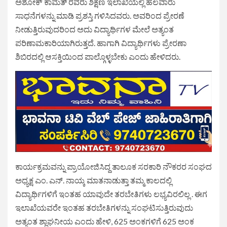
ಅಶೋಕ್ ಕಾಮತ್ ರವರು ಶಿಕ್ಷಣ ಇಲಾಖೆಯಲ್ಲಿ ಹಲವಾರು
ಸಾಧನೆಗಳನ್ನು ಮಾಡಿ ಪ್ರಶಸ್ತಿ ಗಳಿಸಿದವರು. ಅವರಿಂದ ಪ್ರೇರಣೆ
ನೀಡುತ್ತಿರುವುದರಿಂದ ಅದು ವಿದ್ಯಾರ್ಥಿಗಳ ಮೇಲೆ ಅತ್ಯಂತ
ಪರಿಣಾಮಕಾರಿಯಾಗಿರುತ್ತದೆ. ಹಾಗಾಗಿ ವಿದ್ಯಾರ್ಥಿಗಳು ಪ್ರೇರಣಾ
ಶಿಬಿರದಲ್ಲಿ ಆಸಕ್ತಿಯಿಂದ ಪಾಲ್ಗೊಳ್ಳಬೇಕು ಎಂದು ಹೇಳಿದರು.
ಕಾರ್ಯಕ್ರಮವನ್ನು ಪ್ರಾಯೋಜಿಸಿದ್ದ ತಾಲೂಕ ಸರಕಾರಿ ನೌಕರರ ಸಂಘದ
ಅಧ್ಯಕ್ಷ ಎಂ. ಎನ್. ನಾಯ್ಕ ಮಾತನಾಡುತ್ತಾ ತಮ್ಮ ಕಾಲದಲ್ಲಿ
ವಿದ್ಯಾರ್ಥಿಗಳಿಗೆ ಇಂತಹ ಯಾವುದೇ ತರಬೇತಿಗಳು ಲಭ್ಯವಿರಲಿಲ್ಲ . ಈಗ
ಇಲಾಖೆಯವರೇ ಇಂತಹ ತರಬೇತಿಗಳನ್ನು ಸಂಘಟಿಸುತ್ತಿರುವುದು
ಅತ್ಯಂತ ಶ್ಲಾಘನೀಯ ಎಂದು ಹೇಳಿ, 625 ಅಂಕಗಳಿಗೆ 625 ಅಂಕ