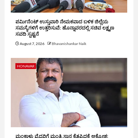
ಪರ್ಮಿನೆಂಟ್ ಉಸ್ತುವಾರಿ ನೇಮಕವಾದ ಬಳಿಕ ಜಿಲ್ಲೆಯ
ಸಮಸ್ಯೆಗಳಿಗೆ ಉತ್ತರಿಸುವೆ: ಹೊನ್ನಾವರದಲ್ಲಿ ಸಚಿವ ಲಕ್ಷ್ಮಣ
ಸವದಿ ಸ್ಪಷ್ಟನೆ
August 7, 2026
Bhavanishankar Naik
HONAVAR
ಮಂಕಾಳು ವೈದ್ಯರಿಗೆ ಮಂತ್ರಿ ಸ್ಥಾನ ಕೈತಪ್ಪಿದ್ದಕ್ಕೆ ಆಕ್ರೋಶ: