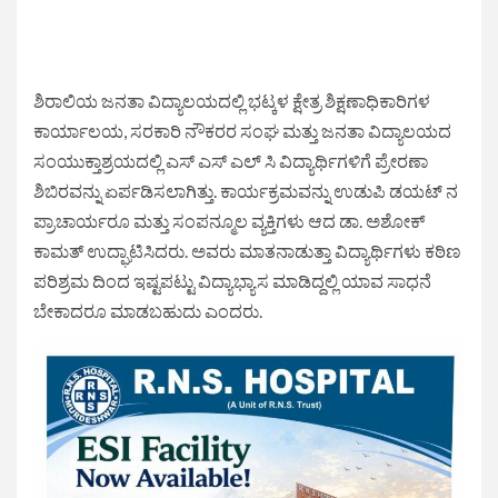
ಶಿರಾಲಿಯ ಜನತಾ ವಿದ್ಯಾಲಯದಲ್ಲಿ ಭಟ್ಕಳ ಕ್ಷೇತ್ರ ಶಿಕ್ಷಣಾಧಿಕಾರಿಗಳ
ಕಾರ್ಯಾಲಯ, ಸರಕಾರಿ ನೌಕರರ ಸಂಘ ಮತ್ತು ಜನತಾ ವಿದ್ಯಾಲಯದ
ಸಂಯುಕ್ತಾಶ್ರಯದಲ್ಲಿ ಎಸ್ ಎಸ್ ಎಲ್ ಸಿ ವಿದ್ಯಾರ್ಥಿಗಳಿಗೆ ಪ್ರೇರಣಾ
ಶಿಬಿರವನ್ನು ಏರ್ಪಡಿಸಲಾಗಿತ್ತು. ಕಾರ್ಯಕ್ರಮವನ್ನು ಉಡುಪಿ ಡಯಟ್ ನ
ಪ್ರಾಚಾರ್ಯರೂ ಮತ್ತು ಸಂಪನ್ಮೂಲ ವ್ಯಕ್ತಿಗಳು ಆದ ಡಾ. ಅಶೋಕ್
ಕಾಮತ್ ಉದ್ಘಾಟಿಸಿದರು. ಅವರು ಮಾತನಾಡುತ್ತಾ ವಿದ್ಯಾರ್ಥಿಗಳು ಕಠಿಣ
ಪರಿಶ್ರಮ ದಿಂದ ಇಷ್ಟಪಟ್ಟು ವಿದ್ಯಾಭ್ಯಾಸ ಮಾಡಿದ್ದಲ್ಲಿ ಯಾವ ಸಾಧನೆ
ಬೇಕಾದರೂ ಮಾಡಬಹುದು ಎಂದರು.