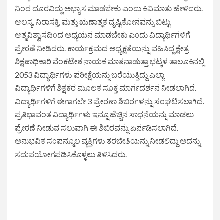
ನಿಂದ ದೂರವಿದ್ದು ಅಭ್ಯಾಸ ಮಾಡಬೇಕು ಎಂದು ಕಿವಿಮಾತು ಹೇಳಿದರು.
ಆಲಸ್ಯ, ನಿರಾಸಕ್ತಿ, ಮತ್ತು ಋಣಾತ್ಮಕ ದೃಷ್ಟಿಕೋನವನ್ನು ಬಿಟ್ಟು
ಆತ್ಮವಿಶ್ವಾಸದಿಂದ ಅಧ್ಯಯನ ಮಾಡಬೇಕು ಎಂದು ವಿದ್ಯಾರ್ಥಿಗಳಿಗೆ
ಪ್ರೇರಣೆ ನೀಡಿದರು. ಕಾರ್ಯಕ್ರಮದ ಅಧ್ಯಕ್ಷತೆಯನ್ನು ವಹಿಸಿದ್ದ ಕ್ಷೇತ್ರ
ಶಿಕ್ಷಣಾಧಿಕಾರಿ ವೆಂಕಟೇಶ ನಾಯಕ ಮಾತನಾಡುತ್ತಾ ಭಟ್ಕಳ ತಾಲೂಕಿನಲ್ಲಿ
2053 ವಿದ್ಯಾರ್ಥಿಗಳು ಪರೀಕ್ಷೆಯನ್ನು ಬರೆಯುತ್ತಿದ್ದು ಎಲ್ಲಾ
ವಿದ್ಯಾರ್ಥಿಗಳಿಗೆ ಶಿಕ್ಷಕರ ಮೂಲಕ ಸೂಕ್ತ ಮಾರ್ಗದರ್ಶನ ನೀಡಲಾಗಿದೆ.
ವಿದ್ಯಾರ್ಥಿಗಳಿಗೆ ಈಗಾಗಲೇ 3 ಪ್ರೇರಣಾ ಶಿಬಿರಗಳನ್ನು ಸಂಘಟಿಸಲಾಗಿದೆ.
ಪ್ರತಿಭಾವಂತ ವಿದ್ಯಾರ್ಥಿಗಳು ಇನ್ನೂ ಹೆಚ್ಚಿನ ಸಾಧನೆಯನ್ನು ಮಾಡಲು
ಪ್ರೇರಣೆ ನೀಡುವ ಸಲುವಾಗಿ ಈ ಶಿಬಿರವನ್ನು ಏರ್ಪಡಿಸಲಾಗಿದೆ.
ಅನುಭವಿಕ ಸಂಪನ್ಮೂಲ ವ್ಯಕ್ತಿಗಳು ತರಬೇತಿಯನ್ನು ನೀಡಲಿದ್ದು ಅದನ್ನು
ಸದುಪಯೋಗಪಡಿಸಿಕೊಳ್ಳಲು ತಿಳಿಸಿದರು.