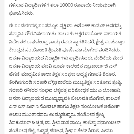
ಗಳಿಸುವ ವಿದ್ಯಾರ್ಥಿಗಳಿಗೆ ತಲಾ 10000 ರೂಪಾಯಿ ನೀಡುವುದಾಗಿ
ಘೋಷಿಸಿದರು.
ಈ ಸಂದರ್ಭದಲ್ಲಿ ಸಂಪನ್ಮೂಲ ವ್ಯಕ್ತಿ ಡಾ. ಅಶೋಕ್ ಕಾಮತ್ ಅವರನ್ನು
ಸನ್ಮಾನಿಸಿ ಗೌರವಿಸಲಾಯಿತು. ತಾಲೂಕು ಅಕ್ಷರ ದಾಸೋಹ ಸಹಾಯಕ
ನಿರ್ದೇಶಕ ರಾಘವೇಂದ್ರ ನಾಯ್ಕ ರವರು ಸ್ವಾಗತಿಸಿದರೆ, ಕ್ಷೇತ್ರ ಸಂಪನ್ಮೂಲ
ಕೇಂದ್ರದ ಸಂಯೋಜಕಿ ಶ್ರೀಮತಿ ಪೂರ್ಣಿಮಾ ಮೊಗೇರ ವಂದಿಸಿದರು.
ಜನತಾ ವಿದ್ಯಾಲಯದ ವಿದ್ಯಾರ್ಥಿಗಳು ಪ್ರಾರ್ಥಿಸಿದರು. ವೇದಿಕೆಯ ಮೇಲೆ
ಜನತಾ ವಿದ್ಯಾಲಯ ಪದವಿ ಪೂರ್ವ ಕಾಲೇಜಿನ ಪ್ರಾಚಾರ್ಯ ಜಿ ಎಸ್
ಹೆಗಡೆ, ಮಾಧ್ಯಮಿಕ ಶಾಲಾ ಶಿಕ್ಷಕ ಸಂಘದ ಅಧ್ಯಕ್ಷ ಗಣಪತಿ ಶಿರೂರ,
ತೆಂಗಿನಗುಂಡಿ ಸರಕಾರಿ ಪ್ರೌಢಶಾಲೆಯ ಮುಖ್ಯ ಶಿಕ್ಷಕ ಸಂತೋಷ ಶ್ರೇಷ್ಠಿ,
ಸರಕಾರಿ ನೌಕರರ ಸಂಘದ ಲೆಕ್ಕಪತ್ರ ಪರಿಶೋಧಕ ಯು ಏ ಲೋಹಾನಿ,
ಜನತಾ ವಿದ್ಯಾಲಯದ ಮುಖ್ಯಾಧ್ಯಾಪಕಿ ಲೀಲಾವತಿ ಮೊಗೇರ, ತಾಲೂಕ
ಎಸ್ ಎಸ್ ಎಲ್ ಸಿ ನೋಡಲ್ ಹಾಗೂ ಶಿಕ್ಷಣ ಸಂಯೋಜಕ ಅಶೋಕ್
ಆಚಾರಿ ಮುಂತಾದವರು ಉಪಸ್ಥಿತರಿದ್ದರು. ಸಂತೋಷ ಶ್ರೇಷ್ಠಿ,
ಶಿವಕುಮಾರ್ ಹಿಚ್ಕಡ, ಡಾ. ಶ್ರೀನಿವಾಸ ನಾಯ್ಕ, ಕಾಲಿಸ್ತಾ ಫರ್ನಾಂಡೀಸ್ ,
ಸಂತೋಷ ಶೆಟ್ಟಿ, ಗುಡ್ಡಪ್ಪ ಹರಿಜನ, ಶ್ರೀಧರ ಶೇಟ್ ಶಿರಾಲಿ, ಸೀಮಾ