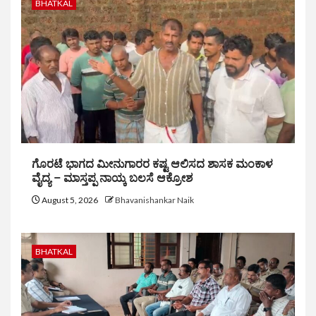
BHATKAL
ಗೊರಟೆ ಭಾಗದ ಮೀನುಗಾರರ ಕಷ್ಟ ಆಲಿಸದ ಶಾಸಕ ಮಂಕಾಳ
ವೈದ್ಯ – ಮಾಸ್ತಪ್ಪ ನಾಯ್ಕ ಬಲಸೆ ಆಕ್ರೋಶ
August 5, 2026
Bhavanishankar Naik
BHATKAL