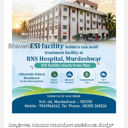
ವಿದ್ಯಾರ್ಥಿಗಳು ಸಮಯದ ಸದುಪಯೋಗ ಮಾಡಿಕೊಂಡು ಮೊಬೈಲ್