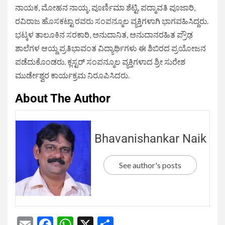
ನಾಯಕ, ಮೋಹನ ನಾಯ್ಕ, ಪೂರ್ಣಿಮಾ ಶೆಟ್ಟಿ, ಪದ್ಮಾವತಿ ಪೂಜಾರಿ,
ರವಿರಾಜ ಹೊಸಕಟ್ಟಾ ರವರು ಸಂಪನ್ಮೂಲ ವ್ಯಕ್ತಿಗಳಾಗಿ ಭಾಗವಹಿಸಿದ್ದರು.
ಭಟ್ಕಳ ತಾಲೂಕಿನ ಸರಕಾರಿ, ಅನುದಾನಿತ, ಅನುದಾನರಹಿತ ಪ್ರೌಢ
ಶಾಲೆಗಳ ಆಯ್ದ ಪ್ರತಿಭಾವಂತ ವಿದ್ಯಾರ್ಥಿಗಳು ಈ ಶಿಬಿರದ ಪ್ರಯೋಜನ
ಪಡೆದುಕೊಂಡರು. ಕ್ಲಸ್ಟರ್ ಸಂಪನ್ಮೂಲ ವ್ಯಕ್ತಿಗಳಾದ ಶ್ರೀ ಸುರೇಶ
ಮುರ್ಡೇಶ್ವರ ಕಾರ್ಯಕ್ರಮ ನಿರೂಪಿಸಿದರು.
About The Author
Bhavanishankar Naik
See author's posts
Email
Facebook
WhatsApp
X
Share