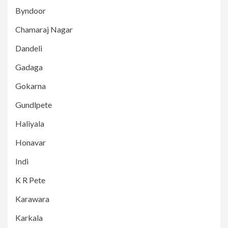
Byndoor
Chamaraj Nagar
Dandeli
Gadaga
Gokarna
Gundlpete
Haliyala
Honavar
Indi
K R Pete
Karawara
Karkala