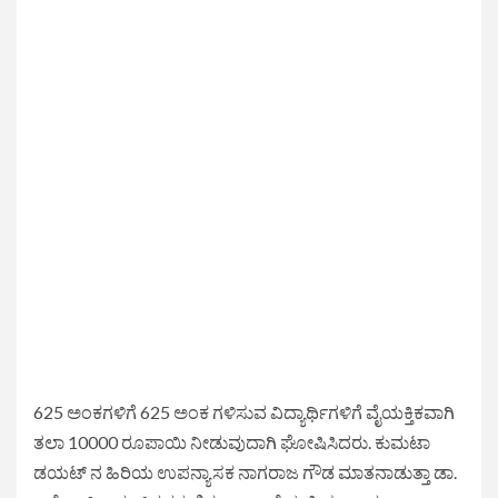
625 ಅಂಕಗಳಿಗೆ 625 ಅಂಕ ಗಳಿಸುವ ವಿದ್ಯಾರ್ಥಿಗಳಿಗೆ ವೈಯಕ್ತಿಕವಾಗಿ
ತಲಾ 10000 ರೂಪಾಯಿ ನೀಡುವುದಾಗಿ ಘೋಷಿಸಿದರು. ಕುಮಟಾ
ಡಯಟ್ ನ ಹಿರಿಯ ಉಪನ್ಯಾಸಕ ನಾಗರಾಜ ಗೌಡ ಮಾತನಾಡುತ್ತಾ ಡಾ.