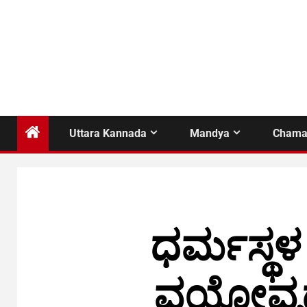
Uttara Kannada
Mandya
Chama
ಧರ್ಮಸ್ಥಳ
ವಯೋವೃದ್ಧ