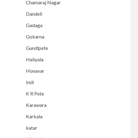
Chamaraj Nagar
Dandeli
Gadaga
Gokarna
Gundlpete
Haliyala
Honavar
Indi
K R Pete
Karawara
Karkala
katar