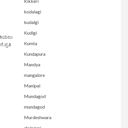
Kikkeri
kodalagi
kudalgi
Kudlgi
ುಡಿಯಲು
Kumta
 ಪ್ರತಿ
Kundapura
Mandya
mangalore
Manipal
Mundagod
mundagod
Murdeshwara
shringeri