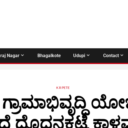
raj Nagar
Bhagalkote
Udupi
Contact
K R PETE
 ಗ್ರಾಮಾಭಿವೃದ್ಧಿ 
ೆ ದೊದ್ದನಕಟ್ಟೆ ಕಾಳಮ