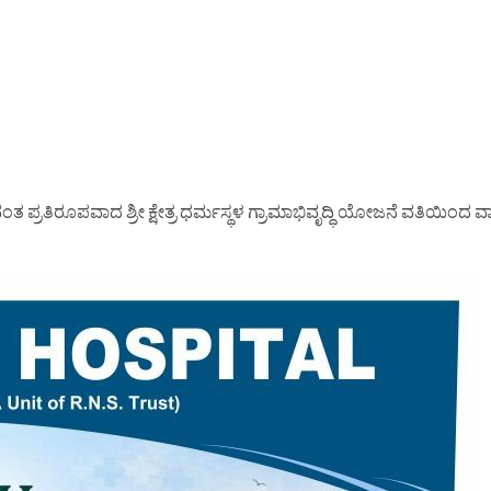
ತಿರೂಪವಾದ ಶ್ರೀ ಕ್ಷೇತ್ರ ಧರ್ಮಸ್ಥಳ ಗ್ರಾಮಾಭಿವೃದ್ಧಿ ಯೋಜನೆ ವತಿಯಿಂದ ವಾತ್ಸ